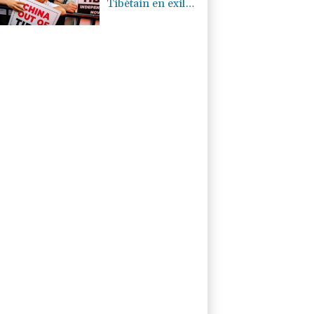
Tibétain en exil
immolé par le feu