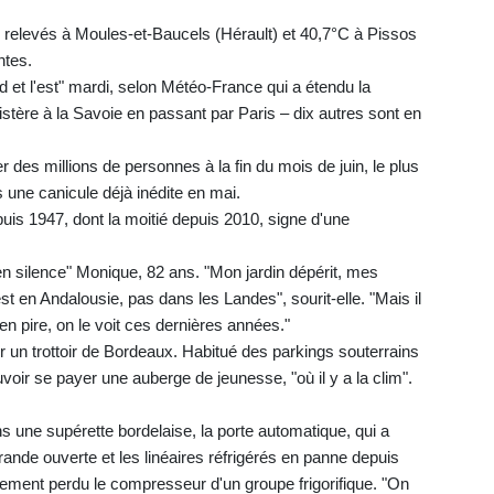
é relevés à Moules-et-Baucels (Hérault) et 40,7°C à Pissos
ntes.
d et l'est" mardi, selon Météo-France qui a étendu la
stère à la Savoie en passant par Paris – dix autres sont en
r des millions de personnes à la fin du mois de juin, le plus
 une canicule déjà inédite en mai.
is 1947, dont la moitié depuis 2010, signe d'une
 en silence" Monique, 82 ans. "Mon jardin dépérit, mes
est en Andalousie, pas dans les Landes", sourit-elle. "Mais il
e en pire, on le voit ces dernières années."
r un trottoir de Bordeaux. Habitué des parkings souterrains
uvoir se payer une auberge de jeunesse, "où il y a la clim".
 une supérette bordelaise, la porte automatique, qui a
rande ouverte et les linéaires réfrigérés en panne depuis
lement perdu le compresseur d'un groupe frigorifique. "On