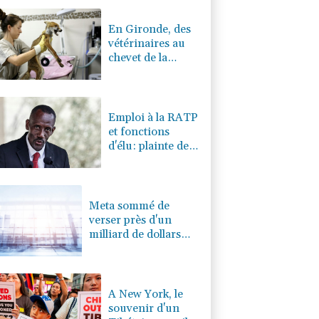
0.08%
4329.06
€
En Gironde, des
vétérinaires au
chevet de la
faune sauvage
après le mégafeu
Emploi à la RATP
et fonctions
d'élu: plainte de
AC!! Anti-
Corruption
visant Bally
Bagayoko
Meta sommé de
verser près d'un
milliard de dollars
pour réparer ses
dégâts sur les jeunes
A New York, le
souvenir d'un