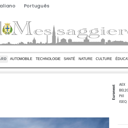
taliano
Português
ARD
AUTOMOBILE
TECHNOLOGIE
SANTÉ
NATURE
CULTURE
ÉDUCA
AEX
Euronext
BEL2
PX1
ISEQ
OSEB
PSI2
ENTE
BIOT