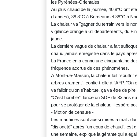
les Pyrénées-Orientales.
Au plus chaud de la journée, 40,8°C ont ét
(Landes), 38,8°C à Bordeaux et 38°C à Na
La chaleur va "gagner du terrain vers le nor
vigilance orange à 61 départements, du Fini
jaune.
La dernière vague de chaleur a fait suffoque
chaud jamais enregistré dans le pays après
La France en a connu une cinquantaine depu
fréquence accrue de ces phénomènes.
À Mont-de-Marsan, la chaleur fait "souffrir
arbres crament", confie-t-elle à l'AFP. "On 
va falloir qu'on s'habitue, ça va être de pir
"C'est horrible", lance un SDF de 33 ans su
pour se protéger de la chaleur, il espère po
- Motion de censure -
Les machines sont aussi mises à mal : dans
"disjoncté" après "un coup de chaud", est g
une semaine, explique la gérante qui a éga