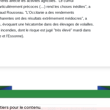
nts affecte les activités agricoles. "Le cumul
articulièrement précoces (…) rend les choses inédites", a
rnaud Rousseau. "L'Occitanie a des rendements
harentes ont des résultats extrêmement médiocres", a
nts, évoquant une hécatombe dans des élevages de volailles.
ncendies, dont le risque est jugé "très élevé" mardi dans
 et l'Essonne).
tiers pour le contenu.
© Il Messaggiere - 2026 - Tous droits réservés