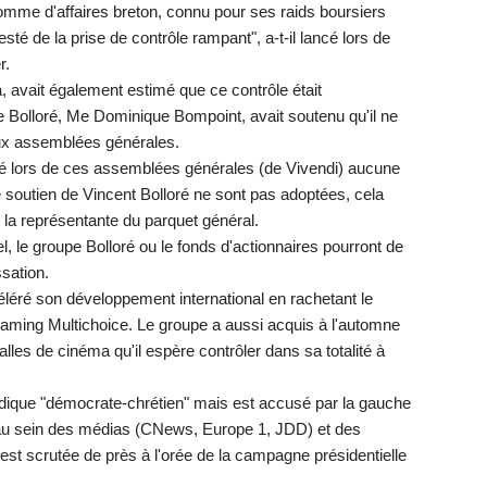
homme d'affaires breton, connu pour ses raids boursiers
sté de la prise de contrôle rampant", a-t-il lancé lors de
r.
, avait également estimé que ce contrôle était
pe Bolloré, Me Dominique Bompoint, avait soutenu qu'il ne
 aux assemblées générales.
ré lors de ces assemblées générales (de Vivendi) aucune
le soutien de Vincent Bolloré ne sont pas adoptées, cela
 la représentante du parquet général.
el, le groupe Bolloré ou le fonds d'actionnaires pourront de
sation.
éléré son développement international en rachetant le
treaming Multichoice. Le groupe a aussi acquis à l'automne
les de cinéma qu'il espère contrôler dans sa totalité à
endique "démocrate-chrétien" mais est accusé par la gauche
 au sein des médias (CNews, Europe 1, JDD) et des
est scrutée de près à l'orée de la campagne présidentielle