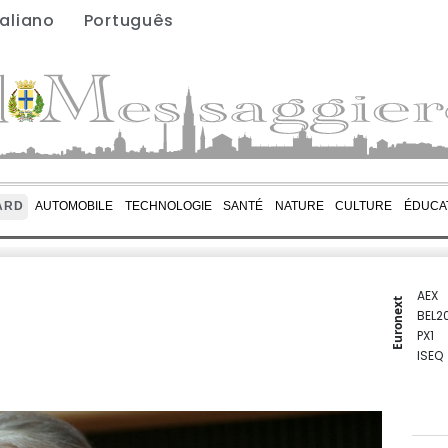
taliano
Português
ARD
AUTOMOBILE
TECHNOLOGIE
SANTÉ
NATURE
CULTURE
ÉDUCA
AEX
Euronext
BEL2
PX1
ISEQ
OSEB
PSI2
ENTE
BIOT