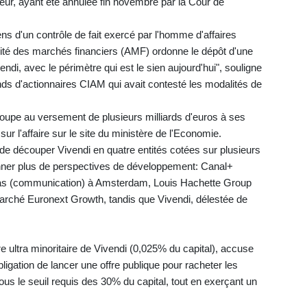
teur, ayant été annulée fin novembre par la Cour de
sens d'un contrôle de fait exercé par l'homme d'affaires
torité des marchés financiers (AMF) ordonne le dépôt d'une
endi, avec le périmètre qui est le sien aujourd'hui", souligne
onds d'actionnaires CIAM qui avait contesté les modalités de
 groupe au versement de plusieurs milliards d'euros à ses
sur l'affaire sur le site du ministère de l'Economie.
 de découper Vivendi en quatre entités cotées sur plusieurs
onner plus de perspectives de développement: Canal+
as (communication) à Amsterdam, Louis Hachette Group
marché Euronext Growth, tandis que Vivendi, délestée de
e ultra minoritaire de Vivendi (0,025% du capital), accuse
ligation de lancer une offre publique pour racheter les
sous le seuil requis des 30% du capital, tout en exerçant un