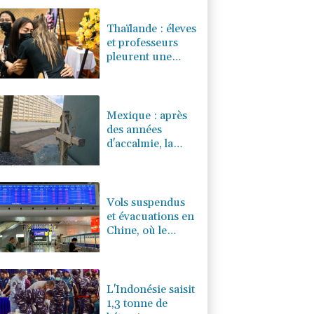
0.08%
4329.06
€
Thaïlande : éleves
et professeurs
pleurent une
fillette tuée dans
la fusillade
Mexique : après
des années
d'accalmie, la
violence se
rappelle aux
habitants du
Zacatecas
Vols suspendus
et évacuations en
Chine, où le
typhon Dolphin a
touché terre
L'Indonésie saisit
1,3 tonne de