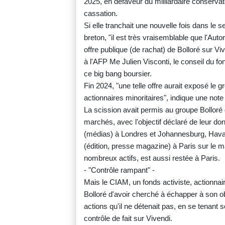
2025, en défaveur du milliardaire conserva
cassation.
Si elle tranchait une nouvelle fois dans le 
breton, "il est très vraisemblable que l'Au
offre publique (de rachat) de Bolloré sur Viv
à l'AFP Me Julien Visconti, le conseil du f
ce big bang boursier.
Fin 2024, "une telle offre aurait exposé le
actionnaires minoritaires", indique une note 
La scission avait permis au groupe Bolloré
marchés, avec l'objectif déclaré de leur d
(médias) à Londres et Johannesburg, Hav
(édition, presse magazine) à Paris sur le 
nombreux actifs, est aussi restée à Paris.
- "Contrôle rampant" -
Mais le CIAM, un fonds activiste, actionnair
Bolloré d'avoir cherché à échapper à son ob
actions qu'il ne détenait pas, en se tenant 
contrôle de fait sur Vivendi.