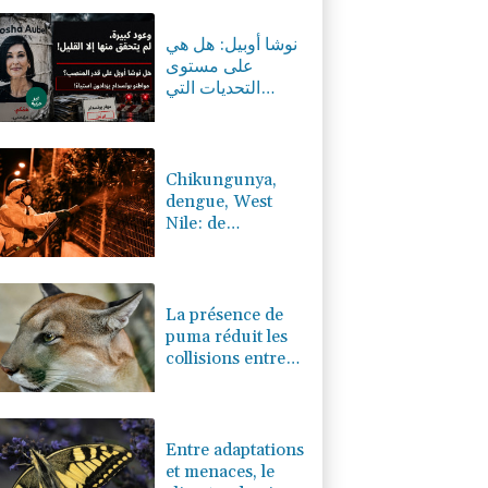
0.39%
4328.74
€
نوشا أوبيل: هل هي
على مستوى
التحديات التي
تواجهها بوتسدام؟
Chikungunya,
dengue, West
Nile: de
nouveaux cas
autochtones
identifiés dans le
sud de
La présence de
l'Hexagone
puma réduit les
collisions entre
cerfs et voitures
(étude)
Entre adaptations
et menaces, le