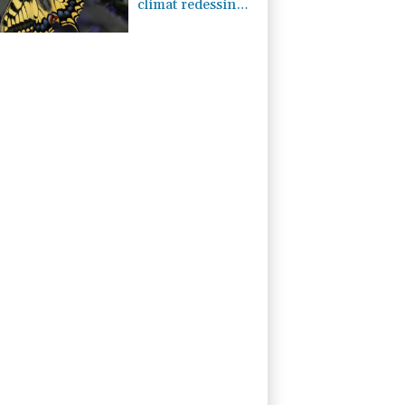
climat redessine
les territoires des
papillons