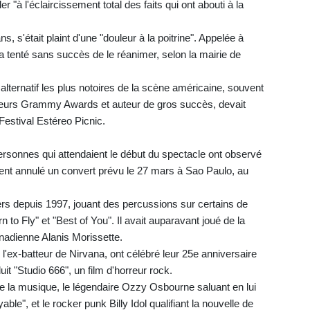
r "à l'éclaircissement total des faits qui ont abouti à la
s, s'était plaint d'une "douleur à la poitrine". Appelée à
 a tenté sans succès de le réanimer, selon la mairie de
alternatif les plus notoires de la scène américaine, souvent
lusieurs Grammy Awards et auteur de gros succès, devait
Festival Estéreo Picnic.
 personnes qui attendaient le début du spectacle ont observé
ent annulé un convert prévu le 27 mars à Sao Paulo, au
ers depuis 1997, jouant des percussions sur certains de
to Fly" et "Best of You". Il avait auparavant joué de la
nadienne Alanis Morissette.
l'ex-batteur de Nirvana, ont célébré leur 25e anniversaire
t "Studio 666", un film d'horreur rock.
la musique, le légendaire Ozzy Osbourne saluant en lui
le", et le rocker punk Billy Idol qualifiant la nouvelle de