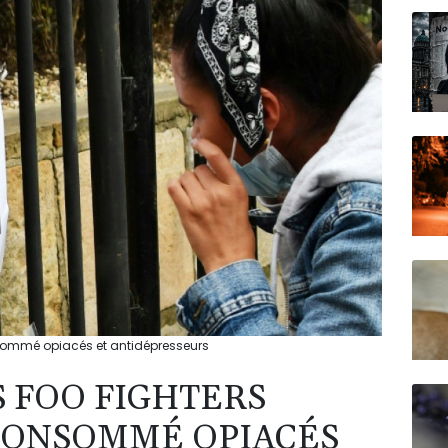
N150
nsommé opiacés et antidépresseurs
S FOO FIGHTERS
CONSOMMÉ OPIACÉS