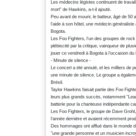
Les médecins légistes continuent de travaille
mort" de Hawkins, a-t-il ajouté.
Peu avant de mourir, le batteur, âgé de 50 an
l'aide à son hôtel, une médecin généraliste
Bogota.
Les Foo Fighters, l'un des groupes de rock 
plébiscité par la critique, vainqueur de p
jouer ce vendredi à Bogota à l'occasion du 
- Minute de silence -
Le concert a été annulé, et les milliers de
une minute de silence. Le groupe a égalem
Brésil.
Taylor Hawkins faisait partie des Foo Fight
leurs plus grands succès, notamment "Learn 
batterie pour la chanteuse indépendante ca
Les Foo Fighters, le groupe de Dave Grohl, 
l'année dernière et avaient récemment produi
Des hommages ont afflué dans le monde de 
"une grande personne et un musicien incroyab