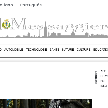
taliano
Português
D
AUTOMOBILE
TECHNOLOGIE
SANTÉ
NATURE
CULTURE
ÉDUCATI
AEX
Euronext
BEL2
PX1
ISEQ
OSEB
PSI2
ENTE
BIOT