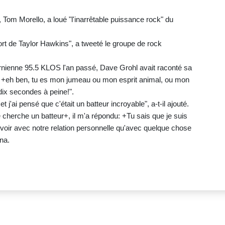
Tom Morello, a loué "l'inarrêtable puissance rock" du
ort de Taylor Hawkins", a tweeté le groupe de rock
ornienne 95.5 KLOS l'an passé, Dave Grohl avait raconté sa
t: +eh ben, tu es mon jumeau ou mon esprit animal, ou mon
dix secondes à peine!".
 et j'ai pensé que c'était un batteur incroyable", a-t-il ajouté.
 je cherche un batteur+, il m'a répondu: +Tu sais que je suis
oir avec notre relation personnelle qu'avec quelque chose
na.