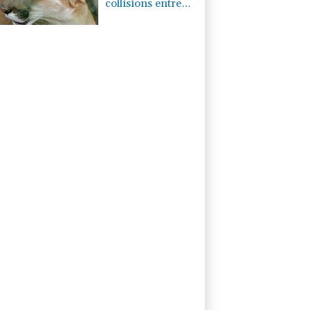
collisions entre
cerfs et voitures
(étude)