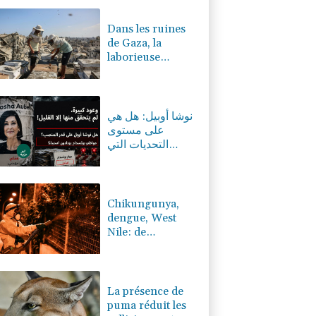
0.08%
4329.06
€
Dans les ruines
de Gaza, la
laborieuse
renaissance de
l'apiculture sur
les toits
نوشا أوبيل: هل هي
على مستوى
التحديات التي
تواجهها بوتسدام؟
Chikungunya,
dengue, West
Nile: de
nouveaux cas
autochtones
identifiés dans le
sud de
La présence de
l'Hexagone
puma réduit les