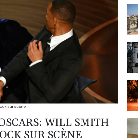
N150
Rock sur scène
OSCARS: WILL SMITH
ROCK SUR SCÈNE