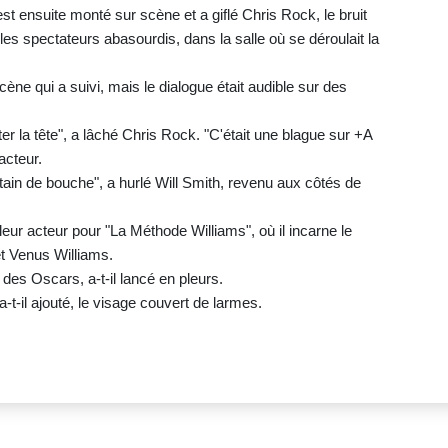
est ensuite monté sur scène et a giflé Chris Rock, le bruit
s spectateurs abasourdis, dans la salle où se déroulait la
ne qui a suivi, mais le dialogue était audible sur des
 la tête", a lâché Chris Rock. "C'était une blague sur +A
acteur.
in de bouche", a hurlé Will Smith, revenu aux côtés de
leur acteur pour "La Méthode Williams", où il incarne le
t Venus Williams.
es Oscars, a-t-il lancé en pleurs.
a-t-il ajouté, le visage couvert de larmes.