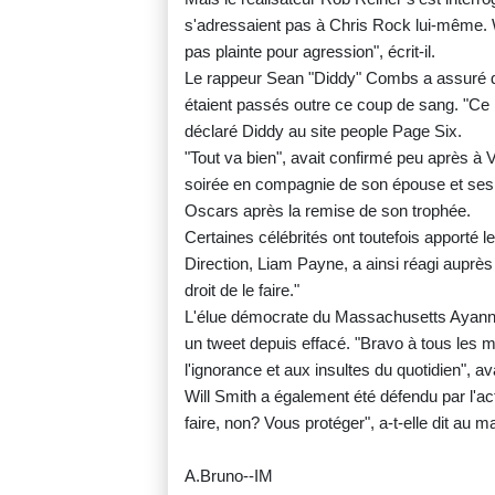
s'adressaient pas à Chris Rock lui-même. 
pas plainte pour agression", écrit-il.
Le rappeur Sean "Diddy" Combs a assuré 
étaient passés outre ce coup de sang. "Ce n
déclaré Diddy au site people Page Six.
"Tout va bien", avait confirmé peu après à Va
soirée en compagnie de son épouse et ses e
Oscars après la remise de son trophée.
Certaines célébrités ont toutefois apporté 
Direction, Liam Payne, a ainsi réagi auprès de 
droit de le faire."
L'élue démocrate du Massachusetts Ayanna P
un tweet depuis effacé. "Bravo à tous les m
l'ignorance et aux insultes du quotidien", avai
Will Smith a également été défendu par l'ac
faire, non? Vous protéger", a-t-elle dit au 
A.Bruno--IM