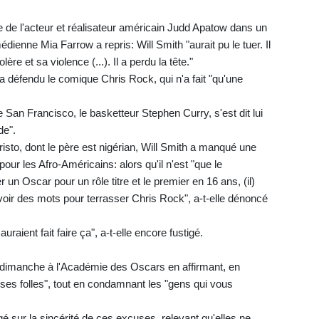
e de l'acteur et réalisateur américain Judd Apatow dans un
dienne Mia Farrow a repris: Will Smith "aurait pu le tuer. Il
re et sa violence (...). Il a perdu la tête."
 défendu le comique Chris Rock, qui n'a fait "qu'une
 San Francisco, le basketteur Stephen Curry, s'est dit lui
de".
risto, dont le père est nigérian, Will Smith a manqué une
r les Afro-Américains: alors qu'il n'est "que le
un Oscar pour un rôle titre et le premier en 16 ans, (il)
pouvoir des mots pour terrasser Chris Rock", a-t-elle dénoncé
auraient fait faire ça", a-t-elle encore fustigé.
s dimanche à l'Académie des Oscars en affirmant, en
oses folles", tout en condamnant les "gens qui vous
gé sur la sincérité de ces excuses, relevant qu'elles ne