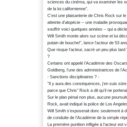
sciences du cinéma, qui va examiner les sui
de la loi californienne".
C'est une plaisanterie de Chris Rock sur le
atteinte d'alopécie -- une maladie provoqua
souffrir voici quelques années -- qui a décl
Will Smith monte alors sur scène et lui dé
putain de bouche!", lance l'acteur de 53 ans
Que risque l'acteur, sacré un peu plus tard
?
Certains ont appelé l'Académie des Oscars 
Goldberg, l'une des administratrices de l'A
- Sanctions disciplinaires ? -
"Il y aura des conséquences, j'en suis sûre,
parce que Chris" Rock a dit qu'il ne porterait 
Sur le plan pénal non plus, aucune poursuit
Rock, avait indiqué la police de Los Angele
Will Smith s'exposerait donc seulement à de
de conduite de l'Académie de la simple rép
La première punition infligée à l'acteur es