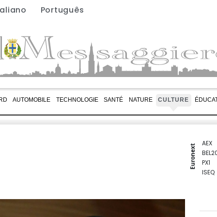
taliano
Português
RD
AUTOMOBILE
TECHNOLOGIE
SANTÉ
NATURE
CULTURE
ÉDUCA
AEX
Euronext
BEL2
PX1
ISEQ
OSEB
PSI2
ENTE
BIOT