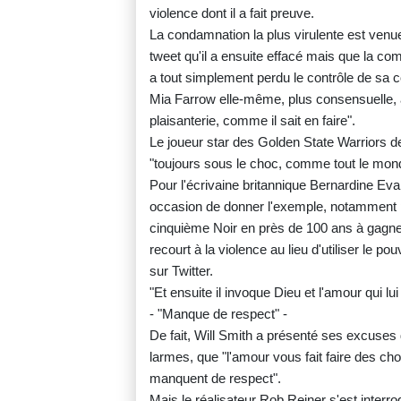
violence dont il a fait preuve.
La condamnation la plus virulente est venu
tweet qu'il a ensuite effacé mais que la comé
a tout simplement perdu le contrôle de sa colè
Mia Farrow elle-même, plus consensuelle, a
plaisanterie, comme il sait en faire".
Le joueur star des Golden State Warriors de
"toujours sous le choc, comme tout le mon
Pour l'écrivaine britannique Bernardine Eva
occasion de donner l'exemple, notamment pou
cinquième Noir en près de 100 ans à gagner 
recourt à la violence au lieu d'utiliser le 
sur Twitter.
"Et ensuite il invoque Dieu et l'amour qui lui 
- "Manque de respect" -
De fait, Will Smith a présenté ses excuse
larmes, que "l'amour vous fait faire des ch
manquent de respect".
Mais le réalisateur Rob Reiner s'est interro