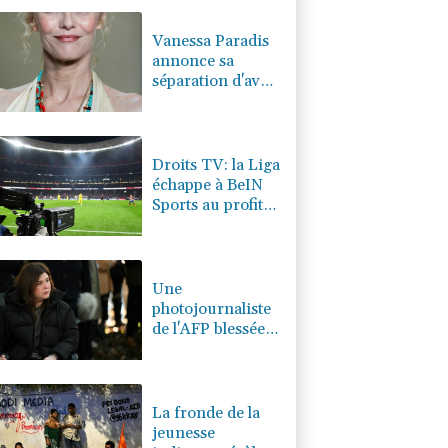
0.32%
4325.44
€
Vanessa Paradis
annonce sa
séparation d'avec
Samuel
Benchetrit
Droits TV: la Liga
échappe à BeIN
Sports au profit
de DAZN et
Disney+
Une
photojournaliste
de l'AFP blessée
par Israël
honorée lors
d'une cérémonie
pour la liberté de
La fronde de la
la presse
jeunesse