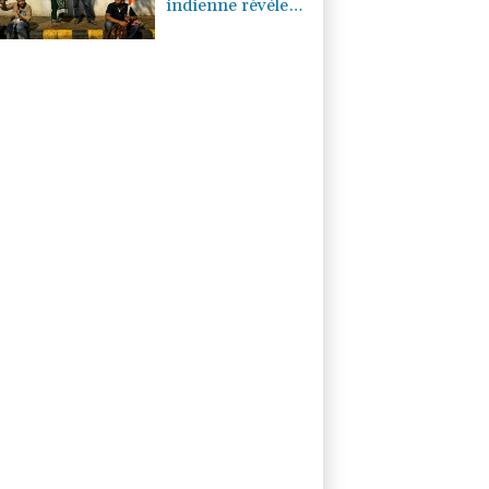
indienne révèle
une défiance
envers les médias
traditionnels