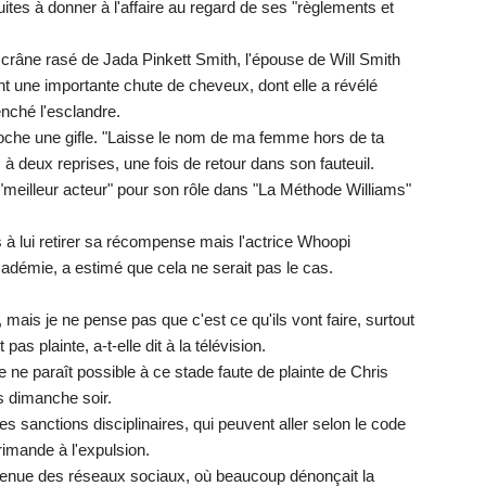
tes à donner à l'affaire au regard de ses "règlements et
 crâne rasé de Jada Pinkett Smith, l'épouse de Will Smith
nt une importante chute de cheveux, dont elle a révélé
enché l'esclandre.
coche une gifle. "Laisse le nom de ma femme hors de ta
 à deux reprises, une fois de retour dans son fauteuil.
 "meilleur acteur" pour son rôle dans "La Méthode Williams"
à lui retirer sa récompense mais l'actrice Whoopi
cadémie, a estimé que cela ne serait pas le cas.
 mais je ne pense pas que c'est ce qu'ils vont faire, surtout
pas plainte, a-t-elle dit à la télévision.
e ne paraît possible à ce stade faute de plainte de Chris
s dimanche soir.
s sanctions disciplinaires, qui peuvent aller selon le code
rimande à l'expulsion.
t venue des réseaux sociaux, où beaucoup dénonçait la