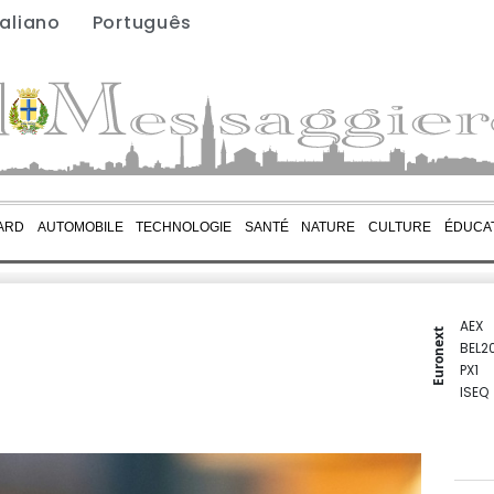
taliano
Português
ARD
AUTOMOBILE
TECHNOLOGIE
SANTÉ
NATURE
CULTURE
ÉDUCA
AEX
Euronext
BEL2
PX1
ISEQ
OSEB
PSI2
ENTE
BIOT