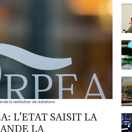
N150
ande la restitution de dotations
: L'ETAT SAISIT LA
MANDE LA