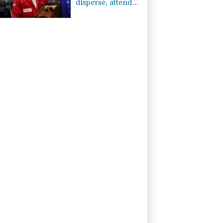
dispersé, attend
un accord entre
Washington et
Téhéran