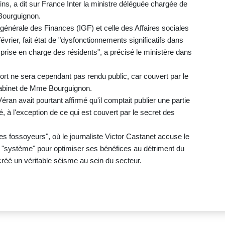
ns, a dit sur France Inter la ministre déléguée chargée de
 Bourguignon.
n générale des Finances (IGF) et celle des Affaires sociales
vrier, fait état de "dysfonctionnements significatifs dans
 prise en charge des résidents", a précisé le ministère dans
rt ne sera cependant pas rendu public, car couvert par le
e cabinet de Mme Bourguignon.
éran avait pourtant affirmé qu'il comptait publier une partie
, à l'exception de ce qui est couvert par le secret des
Les fossoyeurs", où le journaliste Victor Castanet accuse le
 "système" pour optimiser ses bénéfices au détriment du
créé un véritable séisme au sein du secteur.