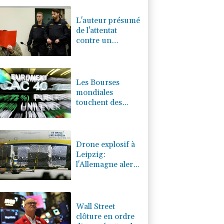
0.17%
4311.78
€
L'auteur présumé
de l'attentat
contre un
cortège syndical
à Munich face à
son verdict
Les Bourses
mondiales
touchent des
records, sans
s'emballer pour
autant
Drone explosif à
Leipzig:
l'Allemagne alerte
sur une "nouvelle
dimension de
menace"
Wall Street
clôture en ordre