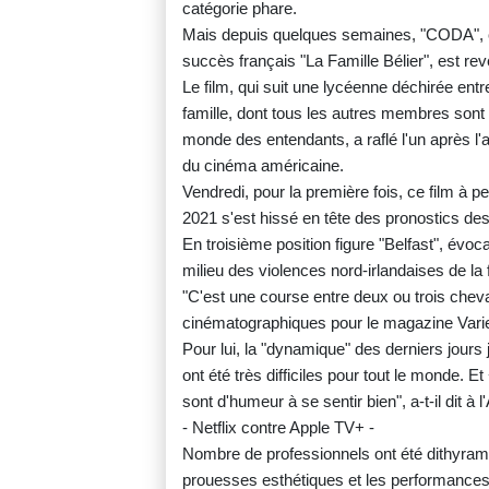
catégorie phare.
Mais depuis quelques semaines, "CODA", 
succès français "La Famille Bélier", est re
Le film, qui suit une lycéenne déchirée ent
famille, dont tous les autres membres son
monde des entendants, a raflé l'un après l'a
du cinéma américaine.
Vendredi, pour la première fois, ce film à 
2021 s'est hissé en tête des pronostics de
En troisième position figure "Belfast", évo
milieu des violences nord-irlandaises de la
"C'est une course entre deux ou trois cheva
cinématographiques pour le magazine Varie
Pour lui, la "dynamique" des derniers jour
ont été très difficiles pour tout le monde. 
sont d'humeur à se sentir bien", a-t-il dit à l
- Netflix contre Apple TV+ -
Nombre de professionnels ont été dithyram
prouesses esthétiques et les performances