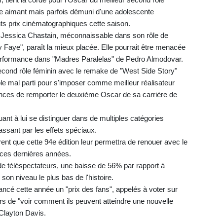
ère aimant mais parfois démuni d'une adolescente
ents prix cinématographiques cette saison.
s Jessica Chastain, méconnaissable dans son rôle de
Faye", paraît la mieux placée. Elle pourrait être menacée
performance dans "Madres Paralelas" de Pedro Almodovar.
econd rôle féminin avec le remake de "West Side Story"
e mal parti pour s'imposer comme meilleur réalisateur
nces de remporter le deuxième Oscar de sa carrière de
nt à lui se distinguer dans de multiples catégories
ssant par les effets spéciaux.
ent que cette 94e édition leur permettra de renouer avec le
e ces dernières années.
s de téléspectateurs, une baisse de 56% par rapport à
son niveau le plus bas de l'histoire.
 lancé cette année un "prix des fans", appelés à voter sur
ars de "voir comment ils peuvent atteindre une nouvelle
 Clayton Davis.