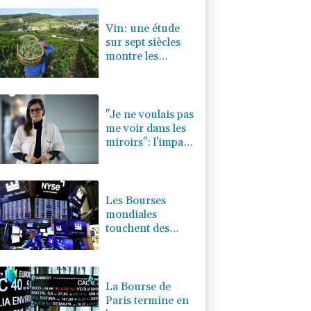
0.08%
4329.06
€
Vin: une étude
sur sept siècles
montre les
ravages du
dérèglement
climatique
"Je ne voulais pas
me voir dans les
miroirs": l'impact
psychologique de
la reconstruction
mammaire
Les Bourses
mondiales
touchent des
sommets après
l'emploi
américain
La Bourse de
Paris termine en