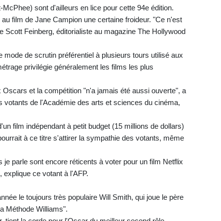
cPhee) sont d'ailleurs en lice pour cette 94e édition.
au film de Jane Campion une certaine froideur. "Ce n'est
ve Scott Feinberg, éditorialiste au magazine The Hollywood
 mode de scrutin préférentiel à plusieurs tours utilisé aux
étrage privilégie généralement les films les plus
 Oscars et la compétition "n'a jamais été aussi ouverte", a
s votants de l'Académie des arts et sciences du cinéma,
un film indépendant à petit budget (15 millions de dollars)
ourrait à ce titre s'attirer la sympathie des votants, même
 parle sont encore réticents à voter pour un film Netflix
, explique ce votant à l'AFP.
nnée le toujours très populaire Will Smith, qui joue le père
a Méthode Williams".
tient la corde pour l'Oscar du meilleur second rôle