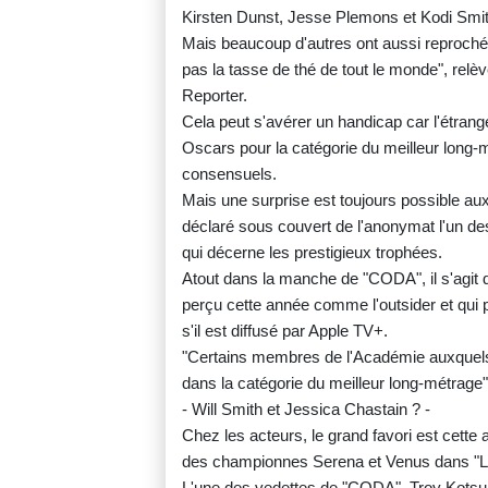
Kirsten Dunst, Jesse Plemons et Kodi Smit-M
Mais beaucoup d'autres ont aussi reproché 
pas la tasse de thé de tout le monde", relè
Reporter.
Cela peut s'avérer un handicap car l'étrange
Oscars pour la catégorie du meilleur long-m
consensuels.
Mais une surprise est toujours possible aux
déclaré sous couvert de l'anonymat l'un de
qui décerne les prestigieux trophées.
Atout dans la manche de "CODA", il s'agit d'
perçu cette année comme l'outsider et qui p
s'il est diffusé par Apple TV+.
"Certains membres de l'Académie auxquels je
dans la catégorie du meilleur long-métrage"
- Will Smith et Jessica Chastain ? -
Chez les acteurs, le grand favori est cette a
des championnes Serena et Venus dans "L
L'une des vedettes de "CODA", Troy Kotsur, 