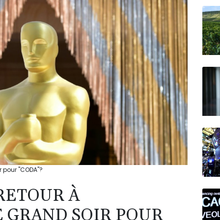
N150
ir pour "CODA"?
 RETOUR À
 GRAND SOIR POUR