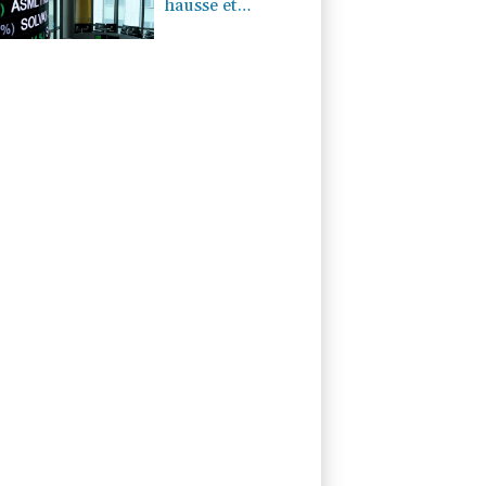
hausse et
poursuit sa
course aux
records