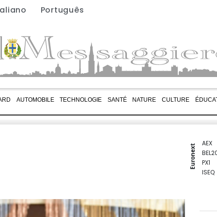
taliano
Português
ARD
AUTOMOBILE
TECHNOLOGIE
SANTÉ
NATURE
CULTURE
ÉDUCA
AEX
Euronext
BEL2
PX1
ISEQ
OSEB
PSI2
ENTE
BIOT