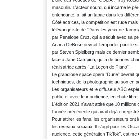
masculin. L'acteur sourd, qui incarne le p
entendante, a fait un tabac dans les différ
Côté actrices, la compétition est rude mai
télévangéliste de "Dans les yeux de Tammy 
par Penelope Cruz, qui a séduit avec sa 
Ariana DeBose devrait l'emporter pour le s
par Steven Spielberg mais ce dernier sembl
face à Jane Campion, qui a de bonnes cha
réalisatrice après "La Leçon de Piano".
Le grandiose space opera "Dune" devrait qua
techniques, de la photographie au son en pa
Les organisateurs et le diffuseur ABC espèr
public et avec leur audience, en chute libr
L'édition 2021 n'avait attiré que 10 million
l'année précédente qui avait déjà enregistré 
Pour attirer les fans, les organisateurs ont
les réseaux sociaux. Il s'agit pour les Osc
audience, cette génération TikTok", estime