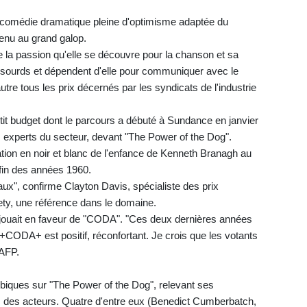
comédie dramatique pleine d'optimisme adaptée du
venu au grand galop.
re la passion qu'elle se découvre pour la chanson et sa
t sourds et dépendent d'elle pour communiquer avec le
utre tous les prix décernés par les syndicats de l'industrie
petit budget dont le parcours a débuté à Sundance en janvier
s experts du secteur, devant "The Power of the Dog".
cation en noir et blanc de l'enfance de Kenneth Branagh au
 fin des années 1960.
ux", confirme Clayton Davis, spécialiste des prix
ty, une référence dans le domaine.
s jouait en faveur de "CODA". "Ces deux dernières années
Et +CODA+ est positif, réconfortant. Je crois que les votants
'AFP.
biques sur "The Power of the Dog", relevant ses
 des acteurs. Quatre d'entre eux (Benedict Cumberbatch,