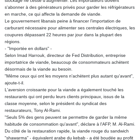
stockage ne cesse d'augmenter. Les importateurs doivent
s'abonner à des générateurs privés pour garder les réfrigérateurs
en marche, ce qui affecte la demande de viande.
Le gouvernement libanais peine à financer l'importation de
carburant nécessaire pour alimenter ses centrales électriques, les
coupures dépassant 22 heures par jour dans la plupart des
régions.
- "Importée en dollars" -
Selon Imad Harrouk, directeur de Fed Distribution, entreprise
importatrice de viande, beaucoup de consommateurs achètent
désormais de la viande au besoin.
"Même ceux qui ont les moyens n'achètent plus autant qu'avant",
ajoute-t-il.
L'aversion croissante pour la viande a également touché les
restaurants qui ont perdu leurs clients principaux, issus de la
classe moyenne, selon le président du syndicat des
restaurateurs, Tony Al-Rami.
"Seuls 5% des gens peuvent se permettre de garder la même
habitude de consommation qu'avant", déclare à l'AFP, M. Al-Rami.
Du côté de la restauration rapide, la viande rouge du sandwich
"shawarma" - équivalent arabe du kebab - a été boudée au profit