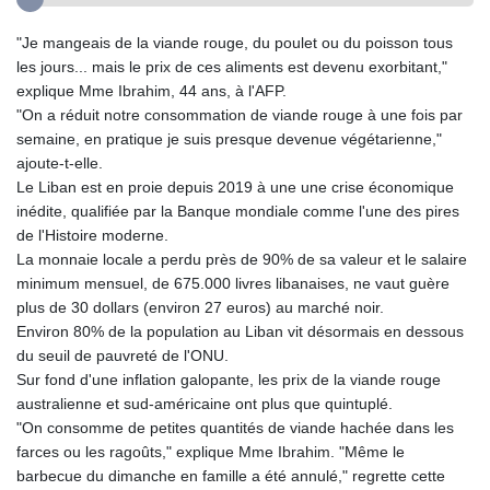
"Je mangeais de la viande rouge, du poulet ou du poisson tous
les jours... mais le prix de ces aliments est devenu exorbitant,"
explique Mme Ibrahim, 44 ans, à l'AFP.
"On a réduit notre consommation de viande rouge à une fois par
semaine, en pratique je suis presque devenue végétarienne,"
ajoute-t-elle.
Le Liban est en proie depuis 2019 à une une crise économique
inédite, qualifiée par la Banque mondiale comme l'une des pires
de l'Histoire moderne.
La monnaie locale a perdu près de 90% de sa valeur et le salaire
minimum mensuel, de 675.000 livres libanaises, ne vaut guère
plus de 30 dollars (environ 27 euros) au marché noir.
Environ 80% de la population au Liban vit désormais en dessous
du seuil de pauvreté de l'ONU.
Sur fond d'une inflation galopante, les prix de la viande rouge
australienne et sud-américaine ont plus que quintuplé.
"On consomme de petites quantités de viande hachée dans les
farces ou les ragoûts," explique Mme Ibrahim. "Même le
barbecue du dimanche en famille a été annulé," regrette cette