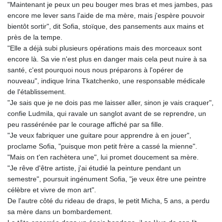
"Maintenant je peux un peu bouger mes bras et mes jambes, pas
encore me lever sans l'aide de ma mère, mais j'espère pouvoir
bientôt sortir", dit Sofia, stoïque, des pansements aux mains et
près de la tempe.
"Elle a déjà subi plusieurs opérations mais des morceaux sont
encore là. Sa vie n'est plus en danger mais cela peut nuire à sa
santé, c'est pourquoi nous nous préparons à l'opérer de
nouveau", indique Irina Tkatchenko, une responsable médicale
de l'établissement.
"Je sais que je ne dois pas me laisser aller, sinon je vais craquer",
confie Ludmila, qui ravale un sanglot avant de se reprendre, un
peu rassérénée par le courage affiché par sa fille.
"Je veux fabriquer une guitare pour apprendre à en jouer",
proclame Sofia, "puisque mon petit frère a cassé la mienne".
"Mais on t'en rachètera une", lui promet doucement sa mère.
"Je rêve d'être artiste, j'ai étudié la peinture pendant un
semestre", poursuit ingénument Sofia, "je veux être une peintre
célèbre et vivre de mon art".
De l'autre côté du rideau de draps, le petit Micha, 5 ans, a perdu
sa mère dans un bombardement.