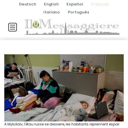
Deutsch
English
Español
Français
Italiano
Português
A Mykolaïv, l'étau russe se desserre, les habitants reprennent espoir