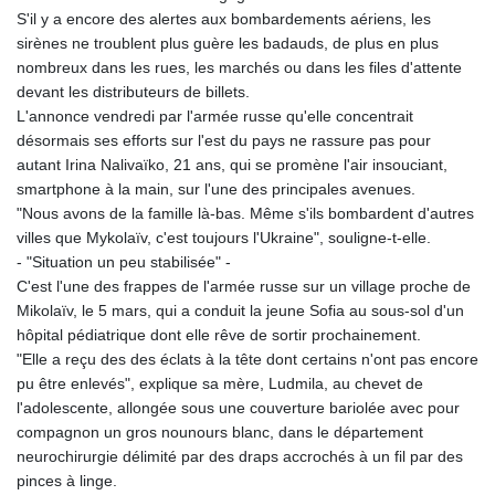
S'il y a encore des alertes aux bombardements aériens, les
sirènes ne troublent plus guère les badauds, de plus en plus
nombreux dans les rues, les marchés ou dans les files d'attente
devant les distributeurs de billets.
L'annonce vendredi par l'armée russe qu'elle concentrait
désormais ses efforts sur l'est du pays ne rassure pas pour
autant Irina Nalivaïko, 21 ans, qui se promène l'air insouciant,
smartphone à la main, sur l'une des principales avenues.
"Nous avons de la famille là-bas. Même s'ils bombardent d'autres
villes que Mykolaïv, c'est toujours l'Ukraine", souligne-t-elle.
- "Situation un peu stabilisée" -
C'est l'une des frappes de l'armée russe sur un village proche de
Mikolaïv, le 5 mars, qui a conduit la jeune Sofia au sous-sol d'un
hôpital pédiatrique dont elle rêve de sortir prochainement.
"Elle a reçu des des éclats à la tête dont certains n'ont pas encore
pu être enlevés", explique sa mère, Ludmila, au chevet de
l'adolescente, allongée sous une couverture bariolée avec pour
compagnon un gros nounours blanc, dans le département
neurochirurgie délimité par des draps accrochés à un fil par des
pinces à linge.