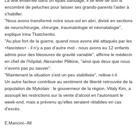
La tête enserrée dans un épais bandage, il se lève de son lit
encombré de peluches pour laisser ses grands-parents l'aider à
s'habiller.
"Nous avons transformé notre sous-sol en abri, divisé en sections
de neurochirurgie, chirurgie, traumatologie et néonatalogie",
explique Irina Tkatchenko.
"Au plus fort de la guerre, quand nous avons été attaqués par les
+fascistes+ - il n'y a pas d'autre mot - nous avons eu 12 enfants
admis pour des blessures de gravité variable", affirme le médecin
en chef de l'hôpital, Alexander Plitkine, "ainsi que deux que nous
n'avons pas pu sauver".
"Maintenant la situation s'est un peu stabilisée", relève-t-il.
Un autre facteur contribue au sentiment de liberté retrouvée de la
population de Mykolaiv : le gouverneur de la région, Vitaly Kim, a
assoupli les restrictions sur la vente d'alcool en l'autorisant le
week-end, mais a prévenu qu'elles seraient rétablies en cas
d'excès.
E.Mancini--IM