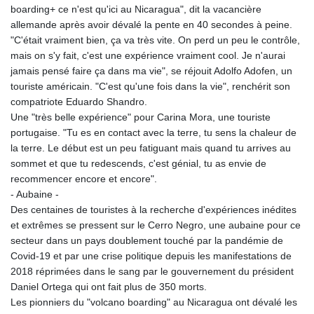
boarding+ ce n'est qu'ici au Nicaragua", dit la vacancière
allemande après avoir dévalé la pente en 40 secondes à peine.
"C'était vraiment bien, ça va très vite. On perd un peu le contrôle,
mais on s'y fait, c'est une expérience vraiment cool. Je n'aurai
jamais pensé faire ça dans ma vie", se réjouit Adolfo Adofen, un
touriste américain. "C'est qu'une fois dans la vie", renchérit son
compatriote Eduardo Shandro.
Une "très belle expérience" pour Carina Mora, une touriste
portugaise. "Tu es en contact avec la terre, tu sens la chaleur de
la terre. Le début est un peu fatiguant mais quand tu arrives au
sommet et que tu redescends, c'est génial, tu as envie de
recommencer encore et encore".
- Aubaine -
Des centaines de touristes à la recherche d'expériences inédites
et extrêmes se pressent sur le Cerro Negro, une aubaine pour ce
secteur dans un pays doublement touché par la pandémie de
Covid-19 et par une crise politique depuis les manifestations de
2018 réprimées dans le sang par le gouvernement du président
Daniel Ortega qui ont fait plus de 350 morts.
Les pionniers du "volcano boarding" au Nicaragua ont dévalé les