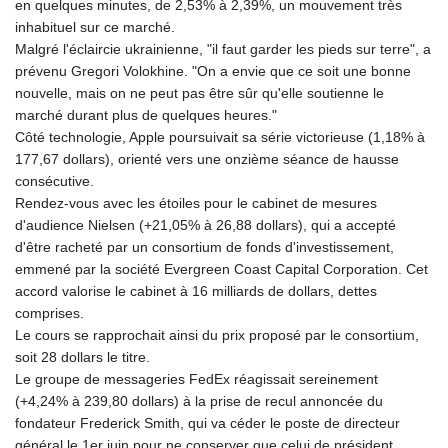
en quelques minutes, de 2,53% à 2,39%, un mouvement très
inhabituel sur ce marché.
Malgré l'éclaircie ukrainienne, "il faut garder les pieds sur terre", a
prévenu Gregori Volokhine. "On a envie que ce soit une bonne
nouvelle, mais on ne peut pas être sûr qu'elle soutienne le
marché durant plus de quelques heures."
Côté technologie, Apple poursuivait sa série victorieuse (1,18% à
177,67 dollars), orienté vers une onzième séance de hausse
consécutive.
Rendez-vous avec les étoiles pour le cabinet de mesures
d'audience Nielsen (+21,05% à 26,88 dollars), qui a accepté
d'être racheté par un consortium de fonds d'investissement,
emmené par la société Evergreen Coast Capital Corporation. Cet
accord valorise le cabinet à 16 milliards de dollars, dettes
comprises.
Le cours se rapprochait ainsi du prix proposé par le consortium,
soit 28 dollars le titre.
Le groupe de messageries FedEx réagissait sereinement
(+4,24% à 239,80 dollars) à la prise de recul annoncée du
fondateur Frederick Smith, qui va céder le poste de directeur
général le 1er juin pour ne conserver que celui de président