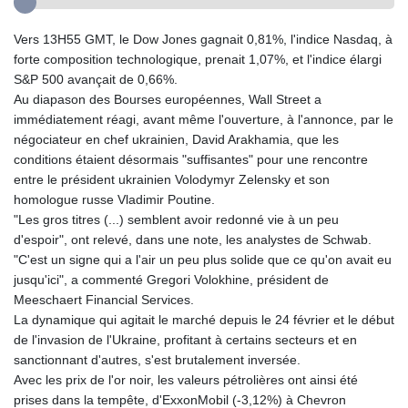
Vers 13H55 GMT, le Dow Jones gagnait 0,81%, l'indice Nasdaq, à
forte composition technologique, prenait 1,07%, et l'indice élargi
S&P 500 avançait de 0,66%.
Au diapason des Bourses européennes, Wall Street a
immédiatement réagi, avant même l'ouverture, à l'annonce, par le
négociateur en chef ukrainien, David Arakhamia, que les
conditions étaient désormais "suffisantes" pour une rencontre
entre le président ukrainien Volodymyr Zelensky et son
homologue russe Vladimir Poutine.
"Les gros titres (...) semblent avoir redonné vie à un peu
d'espoir", ont relevé, dans une note, les analystes de Schwab.
"C'est un signe qui a l'air un peu plus solide que ce qu'on avait eu
jusqu'ici", a commenté Gregori Volokhine, président de
Meeschaert Financial Services.
La dynamique qui agitait le marché depuis le 24 février et le début
de l'invasion de l'Ukraine, profitant à certains secteurs et en
sanctionnant d'autres, s'est brutalement inversée.
Avec les prix de l'or noir, les valeurs pétrolières ont ainsi été
prises dans la tempête, d'ExxonMobil (-3,12%) à Chevron