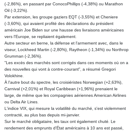
(-2,86%), en passant par ConocoPhillips (-4,38%) ou Marathon
Oil (-3,22%).
Par extension, les groupe gaziers EQT (-3,55%) et Cheniere
(-3,60%), qui avaient profité des déclarations du président
américain Joe Biden sur une hausse des livraisons américaines
vers l'Europe, se repliaient également.
Autre secteur en berne, la défense et l'armement avec, dans le
viseur, Lockheed Martin (-2,80%), Raytheon (-1,34%) ou Northrop
Grumman (-2,36%).
"Les excès des marchés sont corrigés dans ces moments où on a
des nouvelles qui vont à contre-courant", a résumé Gregori
Volokhine.
À l'autre bout du spectre, les croisiéristes Norwegian (+2,63%),
Carnival (+2,01%) et Royal Caribbean (+1,96%) prenaient le
large, de même que les compagnies aériennes American Airlines
ou Delta Air Lines.
L'indice VIX, qui mesure la volatilité du marché, s'est violemment
contracté, au plus bas depuis mi-janvier.
Sur le marché obligataire, les taux ont également chuté. Le
rendement des emprunts d'État américains à 10 ans est passé,