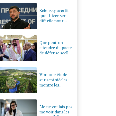
0.08%
4329.06
€
Zelensky avertit
que l'hiver sera
difficile pour
l'Ukraine, 4
morts dans des
frappes dans la
région de Kiev
Que peut-on
attendre du pacte
de défense scellé
par Ryad, Ankara
et Islamabad?
Vin: une étude
sur sept siècles
montre les
ravages du
dérèglement
climatique
"Je ne voulais pas
me voir dans les