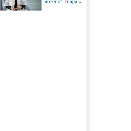
miroirs": l'impact
psychologique de
la reconstruction
mammaire