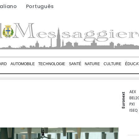
taliano
Português
ARD
AUTOMOBILE
TECHNOLOGIE
SANTÉ
NATURE
CULTURE
ÉDUCA
AEX
Euronext
BEL2
PX1
ISEQ
OSEB
PSI2
ENTE
BIOT