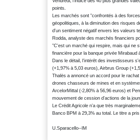
Vendredi, l'indice des 40 plus grandes val
points.
Les marchés sont "confrontés à des forces 
géopolitiques, à la diminution des risques 
d'un sentiment négatif envers les valeurs 
Rodda, analyste des marchés financiers po
"C'est un marché qui respire, mais qui ne 
financière pour la banque privée Mirabaud à
Dans le détail, l'intérêt des investisseurs s
(+1,97% à 5,03 euros), Airbrus Group (+1,
Thalès a annoncé un accord pour le rachat 
drones chasseurs de mines et en systèmes d
ArcelorMittal (-2,80% à 56,96 euros) et Per
mouvement de cession d'actions de la jour
Le Crédit Agricole n'a que très marginaleme
Banco BPM à 29,3% au total. Le titre a pri
U.Sparacello--IM