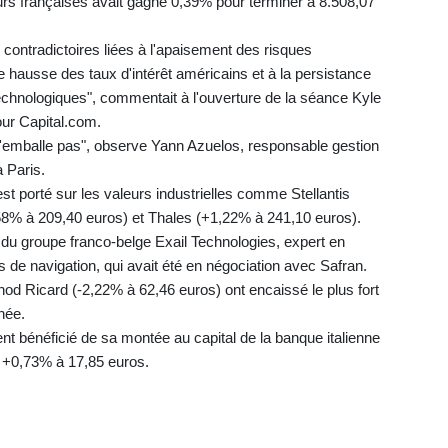
eurs françaises avait gagné 0,39% pour terminer à 8.508,07
contradictoires liées à l'apaisement des risques
de hausse des taux d'intérêt américains et à la persistance
technologiques", commentait à l'ouverture de la séance Kyle
ur Capital.com.
s'emballe pas", observe Yann Azuelos, responsable gestion
 Paris.
'est porté sur les valeurs industrielles comme Stellantis
58% à 209,40 euros) et Thales (+1,22% à 241,10 euros).
du groupe franco-belge Exail Technologies, expert en
e navigation, qui avait été en négociation avec Safran.
nod Ricard (-2,22% à 62,46 euros) ont encaissé le plus fort
née.
nt bénéficié de sa montée au capital de la banque italienne
s +0,73% à 17,85 euros.