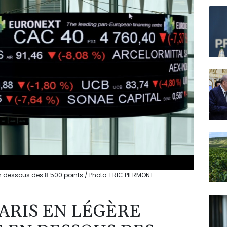
N150
en dessous des 8.500 points / Photo: ERIC PIERMONT -
ARIS EN LÉGÈRE