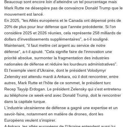
Beaucoup sont encore loin d'atteindre un tel pourcentage mais
Mark Rutte ne désespère pas de convaincre Donald Trump que le
mouvement est lancé.
En 2025, "les Alliés européens et le Canada ont dépensé près de
20% de plus pour leur défense que l'année précédente. Si l'on
considère 2025 et 2026 réunies, cela représente 258 milliards de
dollars d'investissements supplémentaires", a-t-il souligné.
Maintenant, "il faut mettre cet argent au service de notre
défense", a-t-il ajouté. "Cela signifie faire de l'innovation une
priorité absolue, surmonter la fragmentation des industries
nationales de défense et réduire les lourdeurs administratives".
Et l'exemple vient d'Ukraine, dont le président Volodymyr
Zelensky est attendu mardi à Ankara, où il doit rencontrer, entre
autres, Mark Rutte et l'hôte de ce sommet, le président turc
Recep Tayyip Erdogan. Le président Zelensky qui s'est entretenu
au téléphone ce week-end avec Donald Trump, doit le rencontrer
dans la capitale turque.
L'industrie ukrainienne de défense a gagné une expertise et un
savoir-faire, notamment en matière de drones, dont les
Européens veulent s'inspirer.
A Ankara, les alliés européens de l'Ukraine entendent aussi lui