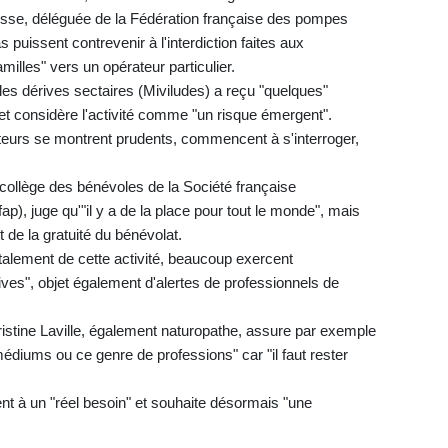
esse, déléguée de la Fédération française des pompes
 puissent contrevenir à l'interdiction faites aux
amilles" vers un opérateur particulier.
e les dérives sectaires (Miviludes) a reçu "quelques"
t considère l'activité comme "un risque émergent".
cteurs se montrent prudents, commencent à s'interroger,
ollège des bénévoles de la Société française
p), juge qu'"il y a de la place pour tout le monde", mais
t de la gratuité du bénévolat.
talement de cette activité, beaucoup exercent
ves", objet également d'alertes de professionnels de
istine Laville, également naturopathe, assure par exemple
médiums ou ce genre de professions" car "il faut rester
nt à un "réel besoin" et souhaite désormais "une