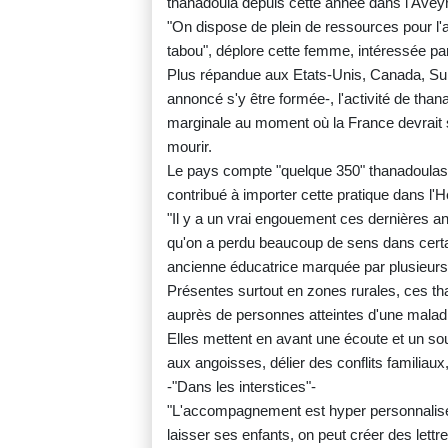
thanadoula depuis cette année dans l'Avey
"On dispose de plein de ressources pour l'a
tabou", déplore cette femme, intéressée par 
Plus répandue aux Etats-Unis, Canada, Sui
annoncé s'y être formée-, l'activité de than
marginale au moment où la France devrait se 
mourir.
Le pays compte "quelque 350" thanadoulas,
contribué à importer cette pratique dans l'He
"Il y a un vrai engouement ces dernières a
qu'on a perdu beaucoup de sens dans certa
ancienne éducatrice marquée par plusieurs
Présentes surtout en zones rurales, ces t
auprès de personnes atteintes d'une malad
Elles mettent en avant une écoute et un sout
aux angoisses, délier des conflits familiaux, 
-"Dans les interstices"-
"L'accompagnement est hyper personnalisé
laisser ses enfants, on peut créer des let