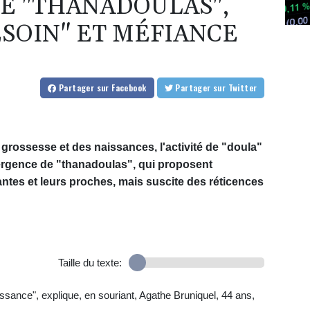
E "THANADOULAS",
ESOIN" ET MÉFIANCE
Partager
sur Facebook
Partager
sur Twitter
grossesse et des naissances, l'activité de "doula"
émergence de "thanadoulas", qui proposent
es et leurs proches, mais suscite des réticences
Taille du texte:
issance", explique, en souriant, Agathe Bruniquel, 44 ans,