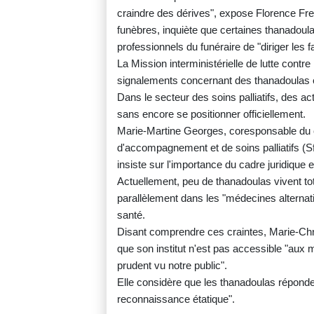
craindre des dérives", expose Florence Fr
funèbres, inquiète que certaines thanadoulas
professionnels du funéraire de "diriger les f
La Mission interministérielle de lutte contr
signalements concernant des thanadoulas e
Dans le secteur des soins palliatifs, des a
sans encore se positionner officiellement.
Marie-Martine Georges, coresponsable du c
d'accompagnement et de soins palliatifs (Sfa
insiste sur l'importance du cadre juridique e
Actuellement, peu de thanadoulas vivent to
parallèlement dans les "médecines alternati
santé.
Disant comprendre ces craintes, Marie-Chr
que son institut n'est pas accessible "aux 
prudent vu notre public".
Elle considère que les thanadoulas réponde
reconnaissance étatique".