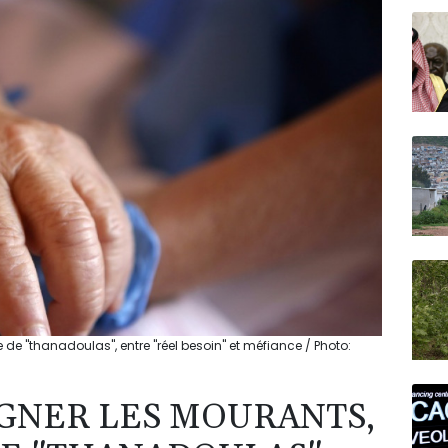
N150
e "thanadoulas", entre "réel besoin" et méfiance / Photo:
GNER LES MOURANTS,