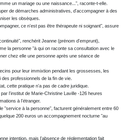
comme un mariage ou une naissance...", raconte-t-elle.
uper de démarches administratives, d'accompagner à des
aniser les obsèques.
ompagner, ce n'est pas être thérapeute ni soignant", assure
a continuité", renchérit Jeanne (prénom d'emprunt),
e la personne "à qui on raconte sa consultation avec le
ener chez elle une personne après une séance de
cins pour leur immixtion pendant les grossesses, les
des professionnels de la fin de vie.
at, cette pratique n'a pas de cadre juridique.
ar l'institut de Marie-Christine Laville -126 heures
mations à l'étranger.
e "service à la personne", facturent généralement entre 60
e quelque 200 euros un accompagnement nocturne "au
onne intention, mais l'absence de réglementation fait