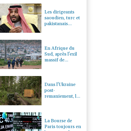
0.02%
4326.44
€
Les dirigeants
saoudien, turc et
pakistanais
réunis à Jeddah
pour sceller un
accord de
défense
En Afrique du
Sud, après l'exil
massif de
migrants, la
pénurie de main-
d'œuvre
Dans l'Ukraine
post-
remaniement, la
révolution des
drones poursuit
sa route
La Bourse de
Paris toujours en