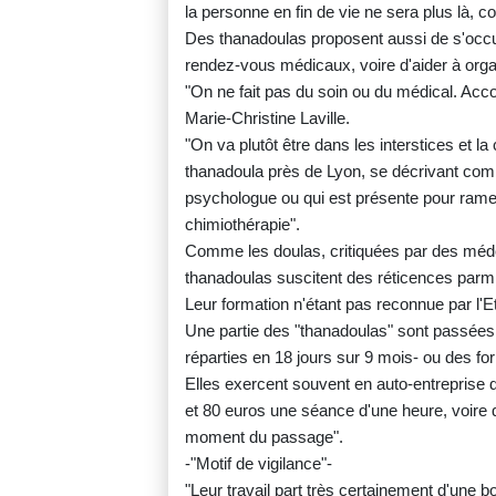
la personne en fin de vie ne sera plus là, 
Des thanadoulas proposent aussi de s'occ
rendez-vous médicaux, voire d'aider à org
"On ne fait pas du soin ou du médical. Acc
Marie-Christine Laville.
"On va plutôt être dans les interstices et l
thanadoula près de Lyon, se décrivant comm
psychologue ou qui est présente pour ram
chimiothérapie".
Comme les doulas, critiquées par des méde
thanadoulas suscitent des réticences parmi 
Leur formation n'étant pas reconnue par l'Et
Une partie des "thanadoulas" sont passées p
réparties en 18 jours sur 9 mois- ou des for
Elles exercent souvent en auto-entreprise d
et 80 euros une séance d'une heure, voir
moment du passage".
-"Motif de vigilance"-
"Leur travail part très certainement d'une b