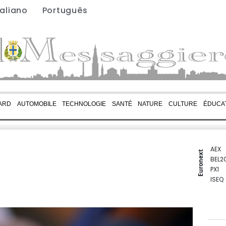
taliano
Português
ARD
AUTOMOBILE
TECHNOLOGIE
SANTÉ
NATURE
CULTURE
ÉDUCA
AEX
Euronext
BEL2
PX1
ISEQ
OSEB
PSI2
ENTE
BIOT