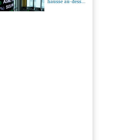
hausse au-dessus
des 8.700 points