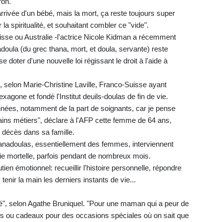
ron.
rrivée d'un bébé, mais la mort, ça reste toujours super
la spiritualité, et souhaitant combler ce "vide".
sse ou Australie -l'actrice Nicole Kidman a récemment
adoula (du grec thana, mort, et doula, servante) reste
doter d'une nouvelle loi régissant le droit à l'aide à
 selon Marie-Christine Laville, Franco-Suisse ayant
xagone et fondé l'Institut deuils-doulas de fin de vie.
nnées, notamment de la part de soignants, car je pense
ins métiers", déclare à l'AFP cette femme de 64 ans,
 décès dans sa famille.
hanadoulas, essentiellement des femmes, interviennent
ie mortelle, parfois pendant de nombreux mois.
ien émotionnel: recueillir l'histoire personnelle, répondre
tenir la main les derniers instants de vie...
", selon Agathe Bruniquel. "Pour une maman qui a peur de
tres ou cadeaux pour des occasions spéciales où on sait que