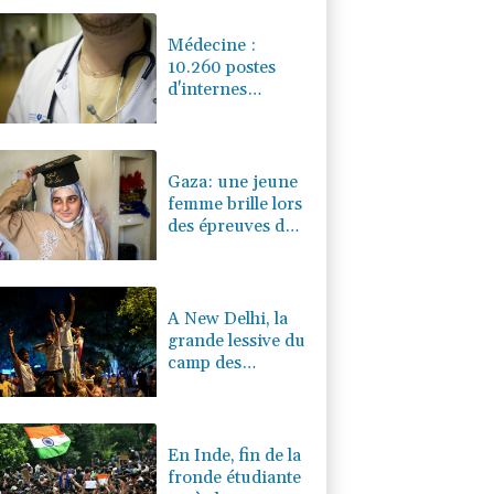
0.19%
4320.17
€
Médecine :
10.260 postes
d'internes
ouverts pour la
promotion 2026,
annonce le
gouvernement
Gaza: une jeune
femme brille lors
des épreuves du
bac, les
premières depuis
2023
A New Delhi, la
grande lessive du
camp des
manifestants
étudiants
En Inde, fin de la
fronde étudiante