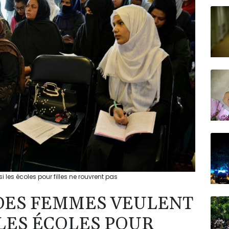
N150
les écoles pour filles ne rouvrent pas
DES FEMMES VEULENT
LES ÉCOLES POUR