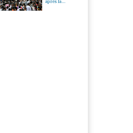
après la
démission du
ministre de
l'Education