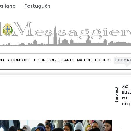
taliano
Português
RD
AUTOMOBILE
TECHNOLOGIE
SANTÉ
NATURE
CULTURE
ÉDUCAT
AEX
Euronext
BEL2
PX1
ISEQ
OSEB
PSI2
ENTE
BIOT