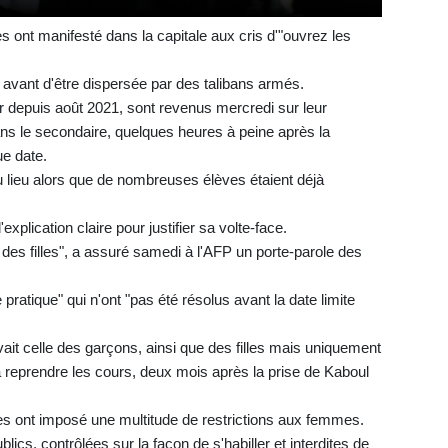
s ont manifesté dans la capitale aux cris d'"ouvrez les
 avant d'être dispersée par des talibans armés.
r depuis août 2021, sont revenus mercredi sur leur
dans le secondaire, quelques heures à peine après la
ue date.
u lieu alors que de nombreuses élèves étaient déjà
xplication claire pour justifier sa volte-face.
n des filles", a assuré samedi à l'AFP un porte-parole des
 pratique" qui n'ont "pas été résolus avant la date limite
vait celle des garçons, ainsi que des filles mais uniquement
 à reprendre les cours, deux mois après la prise de Kaboul
es ont imposé une multitude de restrictions aux femmes.
cs, contrôlées sur la façon de s'habiller et interdites de