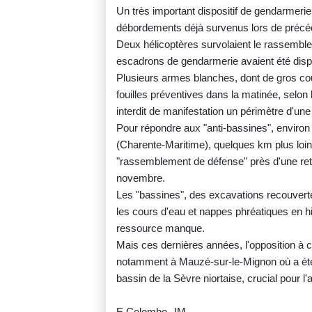
Un très important dispositif de gendarmerie 
débordements déjà survenus lors de précé
Deux hélicoptères survolaient le rassembl
escadrons de gendarmerie avaient été dis
Plusieurs armes blanches, dont de gros coute
fouilles préventives dans la matinée, selon
interdit de manifestation un périmètre d'u
Pour répondre aux "anti-bassines", enviro
(Charente-Maritime), quelques km plus loin, 
"rassemblement de défense" près d'une ret
novembre.
Les "bassines", des excavations recouverte
les cours d'eau et nappes phréatiques en hiv
ressource manque.
Mais ces dernières années, l'opposition à c
notamment à Mauzé-sur-le-Mignon où a été
bassin de la Sèvre niortaise, crucial pour l'
E.Colombo--IM