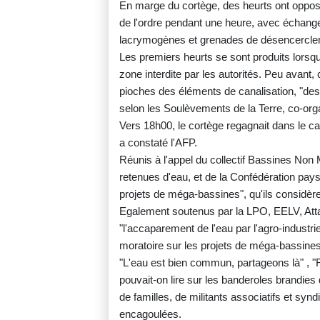
En marge du cortège, des heurts ont opposé
de l'ordre pendant une heure, avec échanges 
lacrymogènes et grenades de désencercle
Les premiers heurts se sont produits lorsq
zone interdite par les autorités. Peu avant,
pioches des éléments de canalisation, "des
selon les Soulèvements de la Terre, co-orga
Vers 18h00, le cortège regagnait dans le ca
a constaté l'AFP.
Réunis à l'appel du collectif Bassines Non M
retenues d'eau, et de la Confédération pays
projets de méga-bassines", qu'ils considère
Egalement soutenus par la LPO, EELV, Atta
"l'accaparement de l'eau par l'agro-industrie
moratoire sur les projets de méga-bassines
"L'eau est bien commun, partageons là" , "
pouvait-on lire sur les banderoles brandies
de familles, de militants associatifs et sy
encagoulées.