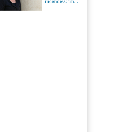
incendies: un
plan "global"
pour ne laisser
aucun
agriculteur "seul"