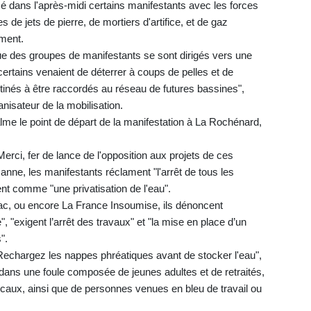
 dans l'après-midi certains manifestants avec les forces
de jets de pierre, de mortiers d'artifice, et de gaz
ment.
ue des groupes de manifestants se sont dirigés vers une
 certains venaient de déterrer à coups de pelles et de
tinés à être raccordés au réseau de futures bassines",
nisateur de la mobilisation.
lme le point de départ de la manifestation à La Rochénard,
erci, fer de lance de l'opposition aux projets de ces
anne, les manifestants réclament "l'arrêt de tous les
nt comme "une privatisation de l'eau".
c, ou encore La France Insoumise, ils dénoncent
", "exigent l’arrêt des travaux" et "la mise en place d’un
".
Rechargez les nappes phréatiques avant de stocker l'eau",
 dans une foule composée de jeunes adultes et de retraités,
ndicaux, ainsi que de personnes venues en bleu de travail ou