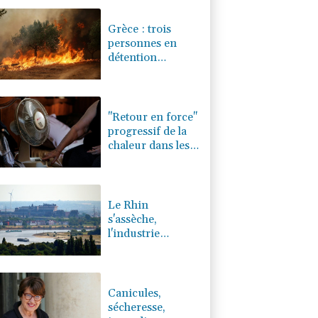
0.2%
4333.95
€
Grèce : trois
personnes en
détention
provisoire après
l'incendie à
l'ouest d'Athènes
"Retour en force"
progressif de la
chaleur dans les
prochains jours
en France
Le Rhin
s'assèche,
l'industrie
allemande en
quête de
solutions
Canicules,
sécheresse,