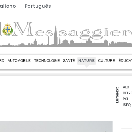
taliano
Português
RD
AUTOMOBILE
TECHNOLOGIE
SANTÉ
NATURE
CULTURE
ÉDUCA
AEX
Euronext
BEL2
PX1
ISEQ
OSEB
PSI2
ENTE
BIOT