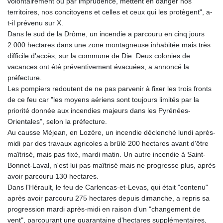
volontairement ou par imprudence, mettent en danger nos
territoires, nos concitoyens et celles et ceux qui les protègent", a-
t-il prévenu sur X.
Dans le sud de la Drôme, un incendie a parcouru en cinq jours
2.000 hectares dans une zone montagneuse inhabitée mais très
difficile d'accès, sur la commune de Die. Deux colonies de
vacances ont été préventivement évacuées, a annoncé la
préfecture.
Les pompiers redoutent de ne pas parvenir à fixer les trois fronts
de ce feu car "les moyens aériens sont toujours limités par la
priorité donnée aux incendies majeurs dans les Pyrénées-
Orientales", selon la préfecture.
Au causse Méjean, en Lozère, un incendie déclenché lundi après-
midi par des travaux agricoles a brûlé 200 hectares avant d'être
maîtrisé, mais pas fixé, mardi matin. Un autre incendie à Saint-
Bonnet-Laval, n'est lui pas maîtrisé mais ne progresse plus, après
avoir parcouru 130 hectares.
Dans l'Hérault, le feu de Carlencas-et-Levas, qui était "contenu"
après avoir parcouru 275 hectares depuis dimanche, a repris sa
progression mardi après-midi en raison d'un "changement de
vent", parcourant une quarantaine d'hectares supplémentaires,