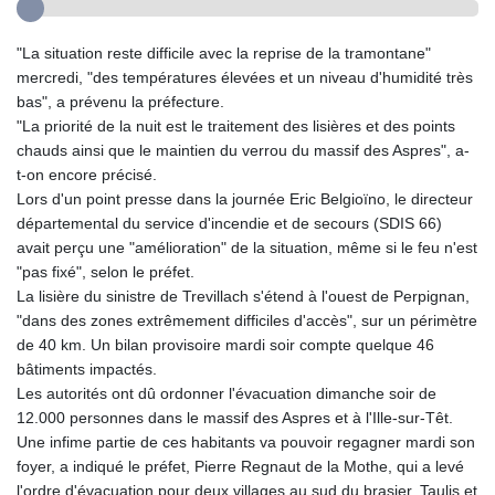
"La situation reste difficile avec la reprise de la tramontane"
mercredi, "des températures élevées et un niveau d'humidité très
bas", a prévenu la préfecture.
"La priorité de la nuit est le traitement des lisières et des points
chauds ainsi que le maintien du verrou du massif des Aspres", a-
t-on encore précisé.
Lors d'un point presse dans la journée Eric Belgioïno, le directeur
départemental du service d'incendie et de secours (SDIS 66)
avait perçu une "amélioration" de la situation, même si le feu n'est
"pas fixé", selon le préfet.
La lisière du sinistre de Trevillach s'étend à l'ouest de Perpignan,
"dans des zones extrêmement difficiles d'accès", sur un périmètre
de 40 km. Un bilan provisoire mardi soir compte quelque 46
bâtiments impactés.
Les autorités ont dû ordonner l'évacuation dimanche soir de
12.000 personnes dans le massif des Aspres et à l'Ille-sur-Têt.
Une infime partie de ces habitants va pouvoir regagner mardi son
foyer, a indiqué le préfet, Pierre Regnaut de la Mothe, qui a levé
l'ordre d'évacuation pour deux villages au sud du brasier, Taulis et