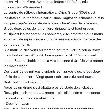
indien, Vikram Misra. Avant de dénoncer les "démentis
grotesques" d'Islamabad.
Le centre de réflexion International Crisis Group (ICG) s'est
inquiété de "la rhétorique belliqueuse, l'agitation domestique et la
logique jusqu'au-boutiste de la surenchère" des deux voisins.
Si des deux côtés de la frontière, dirigeants et haut-gradés
multiplient les menaces, les habitants, eux, enterrent leurs morts
et tentent de reprendre le cours de leur vie sous la menace des
bombardements.
"Ce matin je suis venu au marché pour trouver un peu de travail
mais tout est fermé", a déploré auprès de l'AFP Mohammad
Lateef Bhat, un habitant de la ville indienne d'Uri. "Je vais rentrer
les mains vides".
Des dizaines de millions d'enfants sont privés d'école des deux
côtés de la frontière. Vingt-quatre aéroports du nord-ouest de
l'Inde ont par ailleurs été fermés.
Après qu'un drone s'est abattu près du stade de cricket de
Rawalpindi, Islamabad a annoncé relocaliser son championnat
national aux Emirats arabes unis.
- Désinformation -
New Delhi, de son côté, a suspendu vendredi pendant une