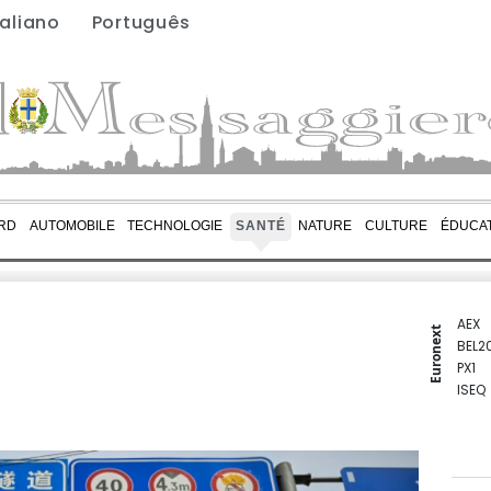
taliano
Português
RD
AUTOMOBILE
TECHNOLOGIE
SANTÉ
NATURE
CULTURE
ÉDUCA
AEX
Euronext
BEL2
PX1
ISEQ
OSEB
PSI2
ENTE
BIOT