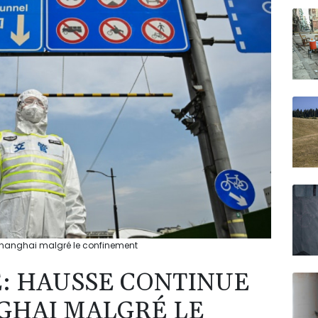
N150
Shanghai malgré le confinement
E: HAUSSE CONTINUE
NGHAI MALGRÉ LE