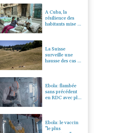
0.39%
4328.74
€
A Cuba, la
résilience des
habitants mise à
rude épreuve
La Suisse
surveille une
hausse des cas de
maladie d'origine
inconnue chez
les vaches
laitières
Ebola: flambée
sans précédent
en RDC avec plus
de 3.500 cas
Ebola: le vaccin
"le plus