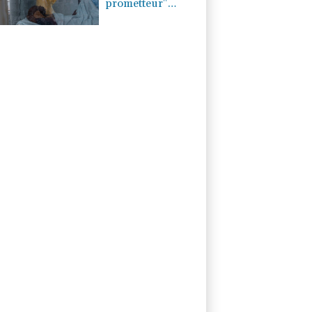
prometteur"
selon l'OMS va
être développé
par un groupe
singapourien