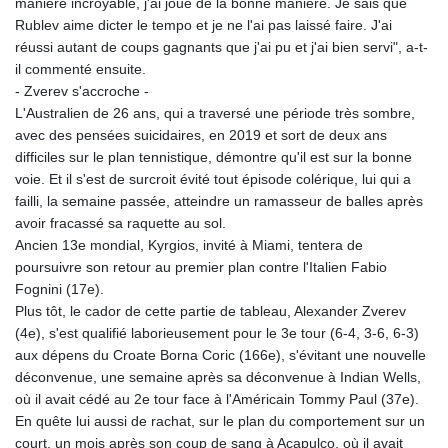
manière incroyable, j'ai joué de la bonne manière. Je sais que
Rublev aime dicter le tempo et je ne l'ai pas laissé faire. J'ai
réussi autant de coups gagnants que j'ai pu et j'ai bien servi", a-t-
il commenté ensuite.
- Zverev s'accroche -
L'Australien de 26 ans, qui a traversé une période très sombre,
avec des pensées suicidaires, en 2019 et sort de deux ans
difficiles sur le plan tennistique, démontre qu'il est sur la bonne
voie. Et il s'est de surcroit évité tout épisode colérique, lui qui a
failli, la semaine passée, atteindre un ramasseur de balles après
avoir fracassé sa raquette au sol.
Ancien 13e mondial, Kyrgios, invité à Miami, tentera de
poursuivre son retour au premier plan contre l'Italien Fabio
Fognini (17e).
Plus tôt, le cador de cette partie de tableau, Alexander Zverev
(4e), s'est qualifié laborieusement pour le 3e tour (6-4, 3-6, 6-3)
aux dépens du Croate Borna Coric (166e), s'évitant une nouvelle
déconvenue, une semaine après sa déconvenue à Indian Wells,
où il avait cédé au 2e tour face à l'Américain Tommy Paul (37e).
En quête lui aussi de rachat, sur le plan du comportement sur un
court, un mois après son coup de sang à Acapulco, où il avait