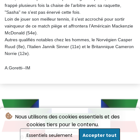
frappé plusieurs fois la chaise de l'arbitre avec sa raquette,
"Sasha" ne s'est pas énervé cette fois.
Loin de jouer son meilleur tennis, il s'est accroché pour sortir
vainqueur de ce match piège et affrontera l'Américain Mackenzie
McDonald (54e).
Autres qualifiés notables chez les hommes, le Norvégien Casper
Ruud (8e), l'Italien Jannik Sinner (11e) et le Britannique Cameron
Norrie (12e).
A.Goretti--IM
Nous utilisons des cookies essentiels et des
cookies tiers pour le contenu.
Essentiels seulement
Accepter tout
© Il Messaggiere - 2026 - Tous droits réservés