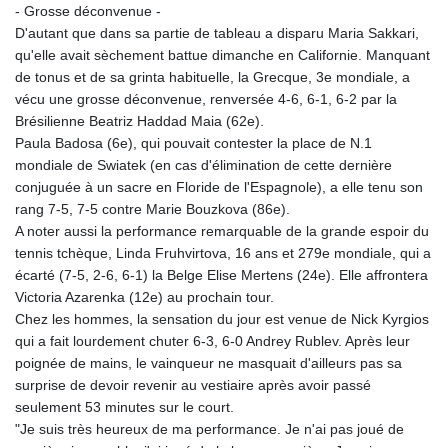
- Grosse déconvenue -
D'autant que dans sa partie de tableau a disparu Maria Sakkari,
qu'elle avait sèchement battue dimanche en Californie. Manquant
de tonus et de sa grinta habituelle, la Grecque, 3e mondiale, a
vécu une grosse déconvenue, renversée 4-6, 6-1, 6-2 par la
Brésilienne Beatriz Haddad Maia (62e).
Paula Badosa (6e), qui pouvait contester la place de N.1
mondiale de Swiatek (en cas d'élimination de cette dernière
conjuguée à un sacre en Floride de l'Espagnole), a elle tenu son
rang 7-5, 7-5 contre Marie Bouzkova (86e).
A noter aussi la performance remarquable de la grande espoir du
tennis tchèque, Linda Fruhvirtova, 16 ans et 279e mondiale, qui a
écarté (7-5, 2-6, 6-1) la Belge Elise Mertens (24e). Elle affrontera
Victoria Azarenka (12e) au prochain tour.
Chez les hommes, la sensation du jour est venue de Nick Kyrgios
qui a fait lourdement chuter 6-3, 6-0 Andrey Rublev. Après leur
poignée de mains, le vainqueur ne masquait d'ailleurs pas sa
surprise de devoir revenir au vestiaire après avoir passé
seulement 53 minutes sur le court.
"Je suis très heureux de ma performance. Je n'ai pas joué de