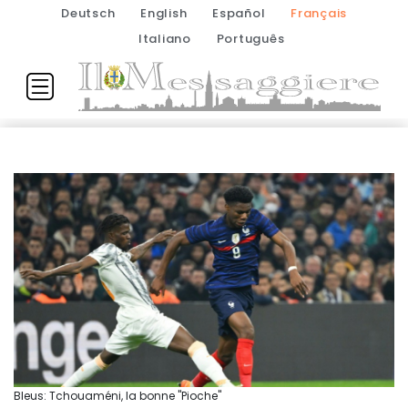
Deutsch
English
Español
Français
Italiano
Português
Bleus: Tchouaméni, la bonne "Pioche"