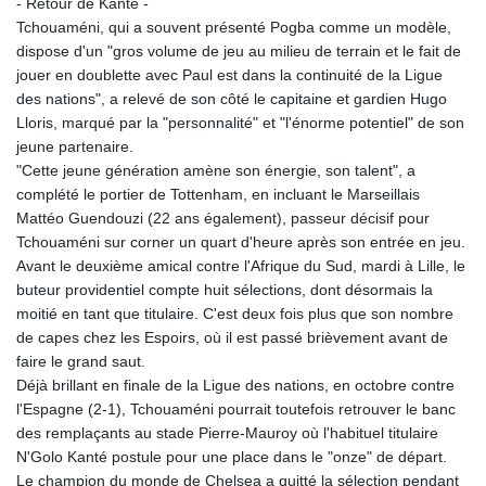
- Retour de Kanté -
Tchouaméni, qui a souvent présenté Pogba comme un modèle,
dispose d'un "gros volume de jeu au milieu de terrain et le fait de
jouer en doublette avec Paul est dans la continuité de la Ligue
des nations", a relevé de son côté le capitaine et gardien Hugo
Lloris, marqué par la "personnalité" et "l'énorme potentiel" de son
jeune partenaire.
"Cette jeune génération amène son énergie, son talent", a
complété le portier de Tottenham, en incluant le Marseillais
Mattéo Guendouzi (22 ans également), passeur décisif pour
Tchouaméni sur corner un quart d'heure après son entrée en jeu.
Avant le deuxième amical contre l'Afrique du Sud, mardi à Lille, le
buteur providentiel compte huit sélections, dont désormais la
moitié en tant que titulaire. C'est deux fois plus que son nombre
de capes chez les Espoirs, où il est passé brièvement avant de
faire le grand saut.
Déjà brillant en finale de la Ligue des nations, en octobre contre
l'Espagne (2-1), Tchouaméni pourrait toutefois retrouver le banc
des remplaçants au stade Pierre-Mauroy où l'habituel titulaire
N'Golo Kanté postule pour une place dans le "onze" de départ.
Le champion du monde de Chelsea a quitté la sélection pendant