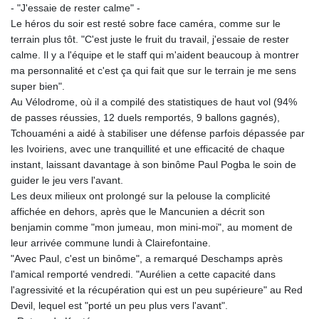
- "J'essaie de rester calme" -
Le héros du soir est resté sobre face caméra, comme sur le
terrain plus tôt. "C'est juste le fruit du travail, j'essaie de rester
calme. Il y a l'équipe et le staff qui m'aident beaucoup à montrer
ma personnalité et c'est ça qui fait que sur le terrain je me sens
super bien".
Au Vélodrome, où il a compilé des statistiques de haut vol (94%
de passes réussies, 12 duels remportés, 9 ballons gagnés),
Tchouaméni a aidé à stabiliser une défense parfois dépassée par
les Ivoiriens, avec une tranquillité et une efficacité de chaque
instant, laissant davantage à son binôme Paul Pogba le soin de
guider le jeu vers l'avant.
Les deux milieux ont prolongé sur la pelouse la complicité
affichée en dehors, après que le Mancunien a décrit son
benjamin comme "mon jumeau, mon mini-moi", au moment de
leur arrivée commune lundi à Clairefontaine.
"Avec Paul, c'est un binôme", a remarqué Deschamps après
l'amical remporté vendredi. "Aurélien a cette capacité dans
l'agressivité et la récupération qui est un peu supérieure" au Red
Devil, lequel est "porté un peu plus vers l'avant".