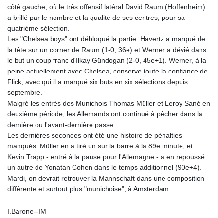
côté gauche, où le très offensif latéral David Raum (Hoffenheim)
a brillé par le nombre et la qualité de ses centres, pour sa
quatrième sélection.
Les "Chelsea boys" ont débloqué la partie: Havertz a marqué de
la tête sur un corner de Raum (1-0, 36e) et Werner a dévié dans
le but un coup franc d'Ilkay Gündogan (2-0, 45e+1). Werner, à la
peine actuellement avec Chelsea, conserve toute la confiance de
Flick, avec qui il a marqué six buts en six sélections depuis
septembre.
Malgré les entrés des Munichois Thomas Müller et Leroy Sané en
deuxième période, les Allemands ont continué à pêcher dans la
dernière ou l'avant-dernière passe.
Les dernières secondes ont été une histoire de pénalties
manqués. Müller en a tiré un sur la barre à la 89e minute, et
Kevin Trapp - entré à la pause pour l'Allemagne - a en repoussé
un autre de Yonatan Cohen dans le temps additionnel (90e+4).
Mardi, on devrait retrouver la Mannschaft dans une composition
différente et surtout plus "munichoise", à Amsterdam.
I.Barone--IM