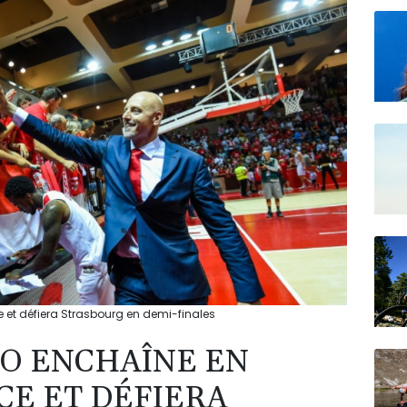
N150
et défiera Strasbourg en demi-finales
O ENCHAÎNE EN
CE ET DÉFIERA