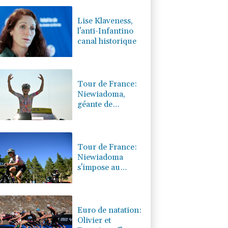
0.08%
4329.06
€
Lise Klaveness,
l'anti-Infantino
canal historique
Tour de France:
Niewiadoma,
géante de
Provence
Tour de France:
Niewiadoma
s'impose au
sommet du
Ventoux et
endosse le maillot
jaune
Euro de natation:
Olivier et