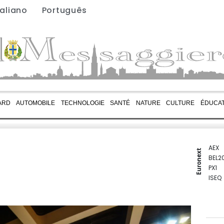
taliano
Português
ARD
AUTOMOBILE
TECHNOLOGIE
SANTÉ
NATURE
CULTURE
ÉDUCAT
AEX
Euronext
BEL2
PX1
ISEQ
OSEB
PSI2
ENTE
BIOT