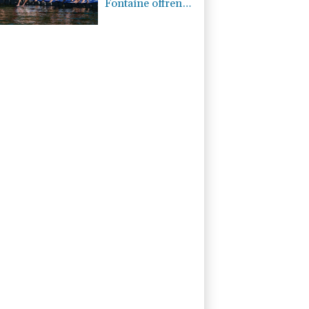
Fontaine offrent
aux Bleus deux
médailles en eau
libre