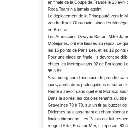
en finale de la Coupe de France le 23 avril
Roca Team n'a jamais atteint.
Le déplacement de la Principauté vers le Ma
vendredi soir Obradovic, sinon les Monéga
en-Bresse.
Les Américains Dwayne Bacon, Mike James
Motiejunas, ont été laissés au repos, ce q
les 16 points de Paris Lee, et les 12 points
Pour une place en finale, ils devront se dé
chuter les Metropolitans 92 de Boulogne-L
95 à 87.
Strasbourg aura l'occasion de prendre sa re
jours, après deux prolongations et sur un t
Reste à savoir dans quel état Monaco abor
Dans la soirée, les doubles tenants du titre
Gravelines 79 à 78, sur un tir au buzzer de
Dixièmes au classement du championnat de
finales dimanche. Les Palois ont fait respec
rouge d'Elite, Fos-sur-Mer, s'imposant 93 à