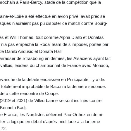
 prochain à Paris-Bercy, stade de la compétition que la
ine-et-Loire a été effectué en avion privé, avait précisé
sques n'auraient pas pu disputer ce match contre Bourg-
 et Will Thomas, tout comme Alpha Diallo et Donatas
ui n'a pas empêché la Roca Team de s'imposer, portée par
 de Danilo Andusic et Donata Hall.
barrasser de Strasbourg en demies, les Alsaciens ayant fait
evallois, leaders du championnat de France avec Monaco,
vanche de la défaite encaissée en Principauté il y a dix
ir totalement improbable de Bacon à la dernière seconde.
dera cette rencontre de Coupe.
 (2019 et 2021) de Villeurbanne se sont inclinés contre
 Kenneth Kadji.
 France, les Nordistes défieront Pau-Orthez en demi-
ter la logique en début d'après-midi face à la lanterne
 72.