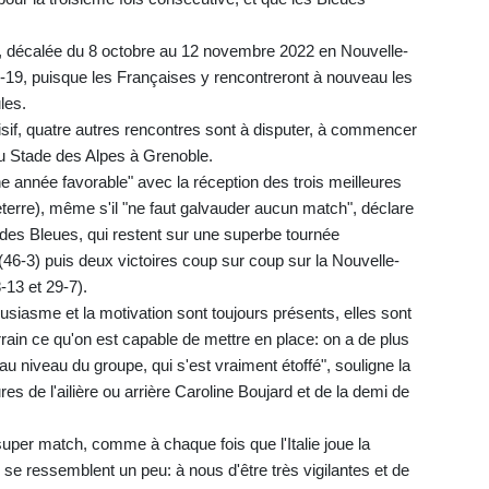
 décalée du 8 octobre au 12 novembre 2022 en Nouvelle-
-19, puisque les Françaises y rencontreront à nouveau les
les.
isif, quatre autres rencontres sont à disputer, à commencer
 au Stade des Alpes à Grenoble.
une année favorable" avec la réception des trois meilleures
leterre), même s'il "ne faut galvauder aucun match", déclare
des Bleues, qui restent sur une superbe tournée
(46-3) puis deux victoires coup sur coup sur la Nouvelle-
13 et 29-7).
housiasme et la motivation sont toujours présents, elles sont
terrain ce qu'on est capable de mettre en place: on a de plus
'au niveau du groupe, qui s'est vraiment étoffé", souligne la
s de l'ailière ou arrière Caroline Boujard et de la demi de
per match, comme à chaque fois que l'Italie joue la
se ressemblent un peu: à nous d'être très vigilantes et de