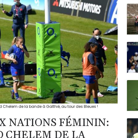
N150
nd Chelem de la bande à Galthié, au tour des Bleues !
X NATIONS FÉMININ:
D CHELEM DE LA