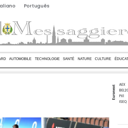
taliano
Português
ARD
AUTOMOBILE
TECHNOLOGIE
SANTÉ
NATURE
CULTURE
ÉDUCAT
AEX
Euronext
BEL2
PX1
ISEQ
OSEB
PSI2
ENTE
BIOT