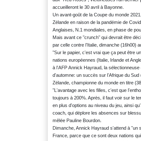
accueilleront le 30 avril à Bayonne.
Un avant-goût de la Coupe du monde 2021,
Zélande en raison de la pandémie de Covid
Anglaises, N.1 mondiales, en phase de pou
Mais avant ce "crunch" qui devrait être déc
par celle contre l'Italie, dimanche (16h00)
"Sur le papier, c'est vrai que ça peut être 
nations européennes (Italie, Irlande et Ang
à l'AFP Annick Hayraud, la sélectionneuse 
d'automne: un succès sur l'Afrique du Sud 
Zélande, championne du monde en titre (38-
"L'avantage avec les filles, c'est que l'ent
toujours à 200%. Après, il faut voir sur le 
en plus d'options au niveau du jeu, ainsi qu
coach, qui déplore les absences sur blessure
mêlée Pauline Bourdon.
Dimanche, Annick Hayraud s'attend à "un su
France, parce que ce sont deux nations qui 