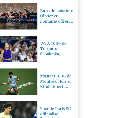
0.34%
4340.01
€
Euro de natation:
Olivier et
Fontaine offrent
aux Bleus deux
médailles en eau
libre
WTA 1000 de
Toronto:
Sabalenka,
Pegula et Swiatek
en contrôle vers
les 8es de finale
Masters 1000 de
Montréal: Fils et
Rinderknech
passent en 8es de
finale
Foot: le Paris SG
officialise