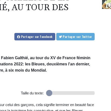
É, AU TOUR DES
Partager
sur Facebook
Partager
sur Twitter
Fabien Galthié, au tour du XV de France féminin
nations 2022: les Bleues, deuxièmes l'an dernier,
tre, à six mois du Mondial.
Taille du texte:
sur celui des garçons, cela signifie terminer en beauté face
pour la troisième fois consécutive, et que les Bleues