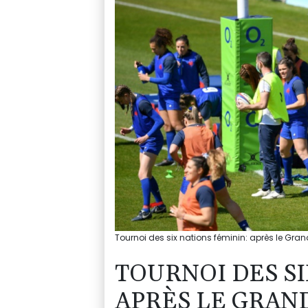
Tournoi des six nations féminin: après le Gra
TOURNOI DES SI
APRÈS LE GRAN