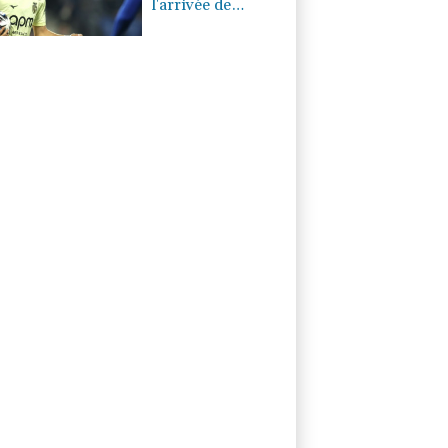
l'arrivée de
Maghnès
Akliouche en
provenance de
Monaco