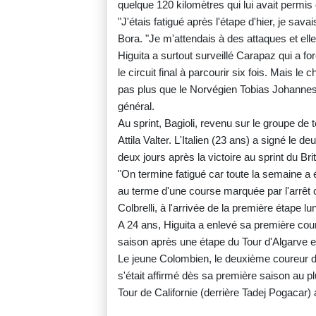
quelque 120 kilomètres qui lui avait perm
"J'étais fatigué après l'étape d'hier, je sa
Bora. "Je m'attendais à des attaques et elles
Higuita a surtout surveillé Carapaz qui a fo
le circuit final à parcourir six fois. Mais l
pas plus que le Norvégien Tobias Johannes
général.
Au sprint, Bagioli, revenu sur le groupe de 
Attila Valter. L'Italien (23 ans) a signé le
deux jours après la victoire au sprint du B
"On termine fatigué car toute la semaine a 
au terme d'une course marquée par l'arrêt c
Colbrelli, à l'arrivée de la première étape lun
A 24 ans, Higuita a enlevé sa première co
saison après une étape du Tour d'Algarve en
Le jeune Colombien, le deuxième coureur d
s'était affirmé dès sa première saison au pl
Tour de Californie (derrière Tadej Pogacar)