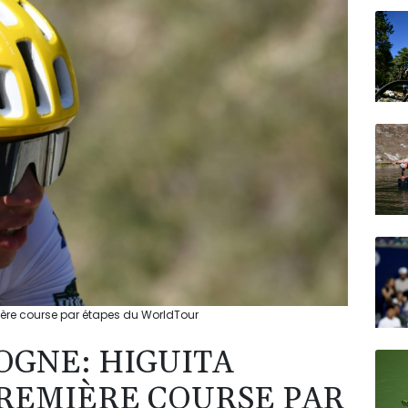
N150
ière course par étapes du WorldTour
OGNE: HIGUITA
REMIÈRE COURSE PAR