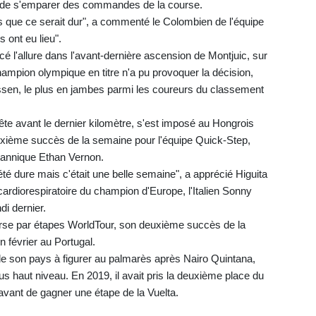
is de s'emparer des commandes de la course.
vais que ce serait dur", a commenté le Colombien de l'équipe
 ont eu lieu".
rcé l'allure dans l'avant-dernière ascension de Montjuic, sur
e champion olympique en titre n'a pu provoquer la décision,
sen, le plus en jambes parmi les coureurs du classement
tête avant le dernier kilomètre, s'est imposé au Hongrois
 deuxième succès de la semaine pour l'équipe Quick-Step,
ritannique Ethan Vernon.
été dure mais c'était une belle semaine", a apprécié Higuita
ardiorespiratoire du champion d'Europe, l'Italien Sonny
di dernier.
urse par étapes WorldTour, son deuxième succès de la
 février au Portugal.
e son pays à figurer au palmarès après Nairo Quintana,
us haut niveau. En 2019, il avait pris la deuxième place du
 avant de gagner une étape de la Vuelta.