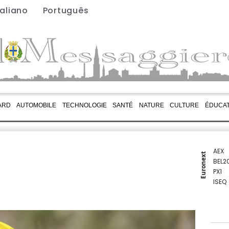
taliano
Português
ARD
AUTOMOBILE
TECHNOLOGIE
SANTÉ
NATURE
CULTURE
ÉDUCAT
AEX
Euronext
BEL2
PX1
ISEQ
OSEB
PSI2
ENTE
BIOT