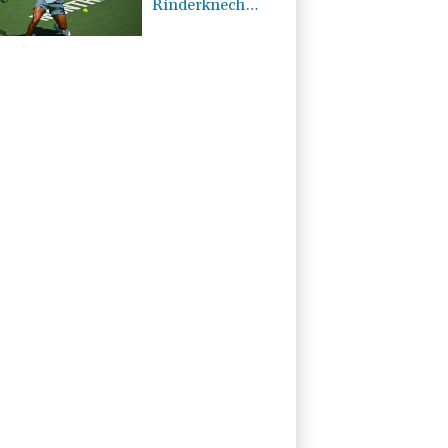
Rinderknech
passent en 8es de
finale