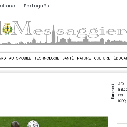
taliano
Português
ARD
AUTOMOBILE
TECHNOLOGIE
SANTÉ
NATURE
CULTURE
ÉDUCAT
AEX
Euronext
BEL2
PX1
ISEQ
OSEB
PSI2
ENTE
BIOT