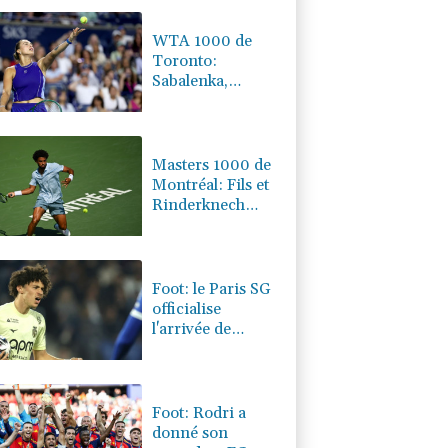
-0.01%
4325.15
€
WTA 1000 de
Toronto:
Sabalenka,
Pegula et Swiatek
en contrôle vers
les 8es de finale
Masters 1000 de
Montréal: Fils et
Rinderknech
passent en 8es de
finale
Foot: le Paris SG
officialise
l'arrivée de
Maghnès
Akliouche en
provenance de
Monaco
Foot: Rodri a
donné son