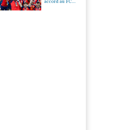
accord au FC
Barcelone pour
négocier avec
Manchester City