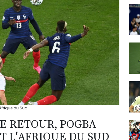
N150
'Afrique du Sud
DE RETOUR, POGBA
T L'AFRIQUE DU SUD