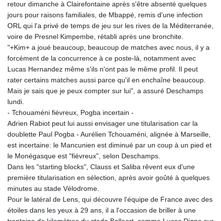
retour dimanche à Clairefontaine après s'être absenté quelques
jours pour raisons familiales, de Mbappé, remis d'une infection
ORL qui l'a privé de temps de jeu sur les rives de la Méditerranée,
voire de Presnel Kimpembe, rétabli après une bronchite.
"+Kim+ a joué beaucoup, beaucoup de matches avec nous, il y a
forcément de la concurrence à ce poste-là, notamment avec
Lucas Hernandez même s'ils n'ont pas le même profil. Il peut
rater certains matches aussi parce qu'il en enchaîne beaucoup.
Mais je sais que je peux compter sur lui", a assuré Deschamps
lundi.
- Tchouaméni fiévreux, Pogba incertain -
Adrien Rabiot peut lui aussi envisager une titularisation car la
doublette Paul Pogba - Aurélien Tchouaméni, alignée à Marseille,
est incertaine: le Mancunien est diminué par un coup à un pied et
le Monégasque est "fiévreux", selon Deschamps.
Dans les "starting blocks", Clauss et Saliba rêvent eux d'une
première titularisation en sélection, après avoir goûté à quelques
minutes au stade Vélodrome.
Pour le latéral de Lens, qui découvre l'équipe de France avec des
étoiles dans les yeux à 29 ans, il a l'occasion de briller à une