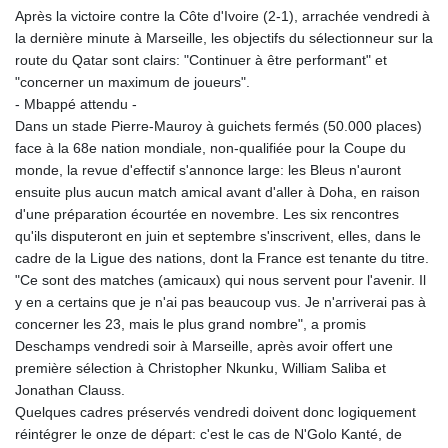
Après la victoire contre la Côte d'Ivoire (2-1), arrachée vendredi à
la dernière minute à Marseille, les objectifs du sélectionneur sur la
route du Qatar sont clairs: "Continuer à être performant" et
"concerner un maximum de joueurs".
- Mbappé attendu -
Dans un stade Pierre-Mauroy à guichets fermés (50.000 places)
face à la 68e nation mondiale, non-qualifiée pour la Coupe du
monde, la revue d'effectif s'annonce large: les Bleus n'auront
ensuite plus aucun match amical avant d'aller à Doha, en raison
d'une préparation écourtée en novembre. Les six rencontres
qu'ils disputeront en juin et septembre s'inscrivent, elles, dans le
cadre de la Ligue des nations, dont la France est tenante du titre.
"Ce sont des matches (amicaux) qui nous servent pour l'avenir. Il
y en a certains que je n'ai pas beaucoup vus. Je n'arriverai pas à
concerner les 23, mais le plus grand nombre", a promis
Deschamps vendredi soir à Marseille, après avoir offert une
première sélection à Christopher Nkunku, William Saliba et
Jonathan Clauss.
Quelques cadres préservés vendredi doivent donc logiquement
réintégrer le onze de départ: c'est le cas de N'Golo Kanté, de