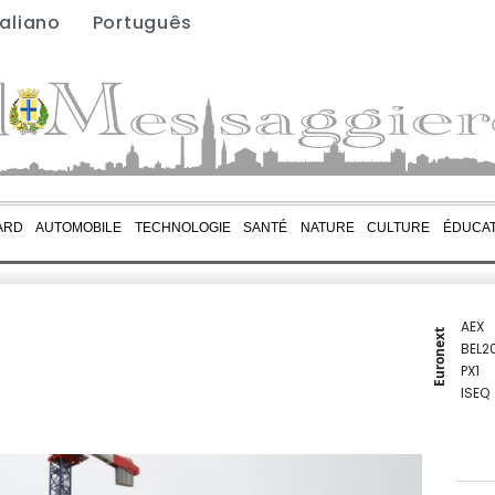
taliano
Português
ARD
AUTOMOBILE
TECHNOLOGIE
SANTÉ
NATURE
CULTURE
ÉDUCAT
AEX
Euronext
BEL2
PX1
ISEQ
OSEB
PSI2
ENTE
BIOT