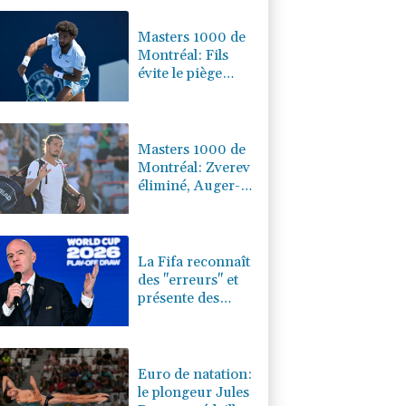
0.17%
4311.78
€
Masters 1000 de
Montréal: Fils
évite le piège
Svajda, Monfils
fait ses adieux
Masters 1000 de
Montréal: Zverev
éliminé, Auger-
Aliassime forfait
La Fifa reconnaît
des "erreurs" et
présente des
"excuses" après
une réunion de
crise au Maroc
Euro de natation:
le plongeur Jules