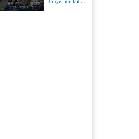
Bouyer médaillé
d'argent au
tremplin à 3 m