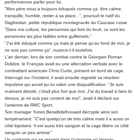
performances parler pour lui.
"Mon père nous a toujours éduqués comme ça: être calme,
tranquille, humble, rester à sa place...", poursuit le natif du
Daghestan, petite république montagnarde du Caucase russe.
"Dans ma culture, les personnes qui font du bruit, ce sont les
personnes les plus faibles entre guillemets."
"J'ai été éduqué comme ça mais je pense qu'au fond de moi, je
ne suis pas comme ça", nuance-t-il toutefois.
L'an dernier, lors de son combat contre le Géorgien Roman
Dolidze, le Français avait eu une altercation verbale avec le
combattant américain Chris Curtis, présent en bord de cage.
Interrogé sur l'incident, il avait ensuite regretté sa réaction
impulsive qui aurait pu lui valoir une disqualification. "Je suis
vraiment désolé, c'était plus fort que moi. J'ai du travail à faire là-
dessus, je ne suis pas content de moi", avait-il déclaré sur
l'antenne de RMC Sport.
Son manager Yunes Benalbdelhouaed décrypte ainsi son
tempérament: "C'est quelqu'un de très calme mais il a aussi un
côté bipolaire. Il est aussi très sanguin et la cage libère ce côté
sanguin un peu animal."
Un contraste qui se ressent dans l'octogone où Imavov,