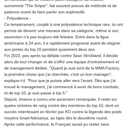
surnommé "The Sniper", fait souvent preuve de méthode et de
patience avant de faire parler son explosivité.
- Polyvalence -
Ce tempérament, couplé à une polyvalence technique rare, lui ont
permis de devenir une menace dans sa catégorie, même si son
ascension n'a pas toujours été linéaire. Entré dans la ligue
américaine à 24 ans, il a rapidement progressé avant de stagner
aux portes du top 10 pendant quasiment deux ans.
Fin 2023, peu après sa défaite contre Sean Strickland, il décide
alors de tout changer et de s'offrir une équipe d'entraînement et
de management dédiée. "Quand je suis sorti de la MMA Factory,
la première chose que j'ai cherchée, c'est un bon manager",
explique-t-il. "Pour que je puisse aller vers l'avant. Dès que j'ai
trouvé le management, j'ai commencé à avoir de bons combats,
et de top 10, je suis passé à top 5."
Depuis, Imavov a connu une ascension remarquée. Il reste sur
quatre victoires de rang contre des membres du top 10, dont un
succès retentissant en février par KO contre la légende des poids
moyens Israel Adesanya, au tapis dès le deuxième round.
Après cette performance, le Français aurait pu rester sans