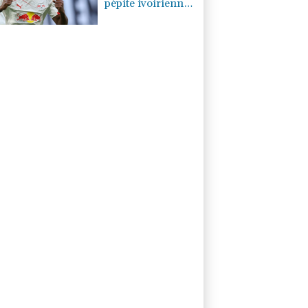
pépite ivoirienne
Yan Diomandé