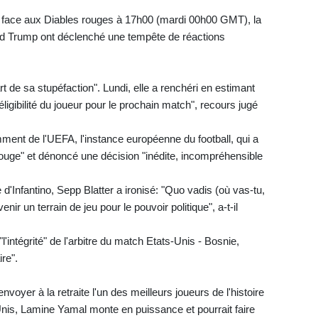
le face aux Diables rouges à 17h00 (mardi 00h00 GMT), la
nald Trump ont déclenché une tempête de réactions
t de sa stupéfaction". Lundi, elle a renchéri en estimant
'éligibilité du joueur pour le prochain match", recours jugé
ment de l'UEFA, l'instance européenne du football, qui a
 rouge" et dénoncé une décision "inédite, incompréhensible
 d'Infantino, Sepp Blatter a ironisé: "Quo vadis (où vas-tu,
venir un terrain de jeu pour le pouvoir politique", a-t-il
l'intégrité" de l'arbitre du match Etats-Unis - Bosnie,
re".
voyer à la retraite l'un des meilleurs joueurs de l'histoire
nis, Lamine Yamal monte en puissance et pourrait faire