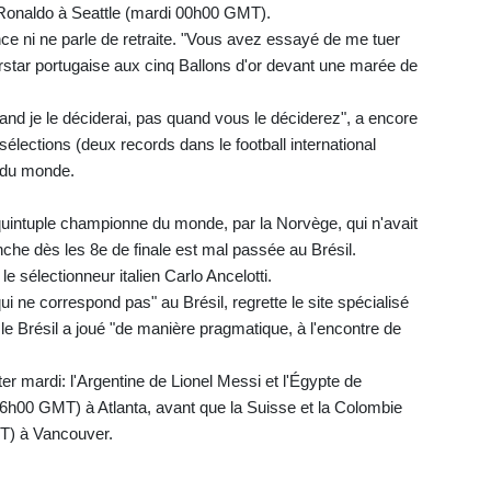
 Ronaldo à Seattle (mardi 00h00 GMT).
ce ni ne parle de retraite. "Vous avez essayé de me tuer
star portugaise aux cinq Ballons d'or devant une marée de
quand je le déciderai, pas quand vous le déciderez", a encore
élections (deux records dans le football international
 du monde.
 quintuple championne du monde, par la Norvège, qui n'avait
che dès les 8e de finale est mal passée au Brésil.
e sélectionneur italien Carlo Ancelotti.
ui ne correspond pas" au Brésil, regrette le site spécialisé
e Brésil a joué "de manière pragmatique, à l'encontre de
ter mardi: l'Argentine de Lionel Messi et l'Égypte de
h00 GMT) à Atlanta, avant que la Suisse et la Colombie
T) à Vancouver.