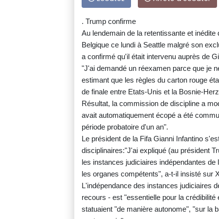
. Trump confirme
Au lendemain de la retentissante et inédite d
Belgique ce lundi à Seattle malgré son exc
a confirmé qu'il était intervenu auprès de Gi
"J'ai demandé un réexamen parce que je ne 
estimant que les règles du carton rouge étaie
de finale entre Etats-Unis et la Bosnie-Her
Résultat, la commission de discipline a mod
avait automatiquement écopé a été commué
période probatoire d'un an".
Le président de la Fifa Gianni Infantino s'e
disciplinaires:"J'ai expliqué (au président 
les instances judiciaires indépendantes de l
les organes compétents", a-t-il insisté sur X
L'indépendance des instances judiciaires de
recours - est "essentielle pour la crédibilité e
statuaient "de manière autonome", "sur la b