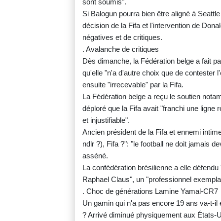
sont soumis".
Si Balogun pourra bien être aligné à Seatt
décision de la Fifa et l'intervention de Do
négatives et de critiques.
. Avalanche de critiques
Dès dimanche, la Fédération belge a fait par
qu'elle "n'a d'autre choix que de contester l
ensuite "irrecevable" par la Fifa.
La Fédération belge a reçu le soutien notam
déploré que la Fifa avait "franchi une ligne
et injustifiable".
Ancien président de la Fifa et ennemi intime
ndlr ?), Fifa ?": "le football ne doit jamais de
asséné.
La confédération brésilienne a elle défendu "
Raphael Claus", un "professionnel exemplai
. Choc de générations Lamine Yamal-CR7
Un gamin qui n'a pas encore 19 ans va-t-il en
? Arrivé diminué physiquement aux États-U