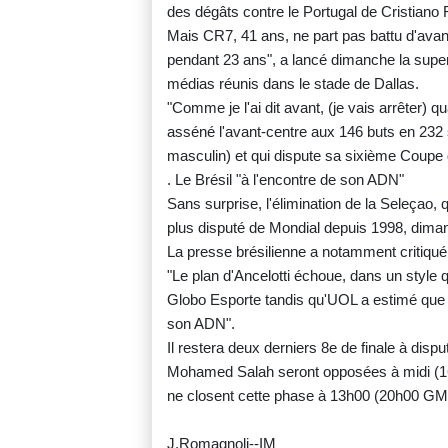
des dégâts contre le Portugal de Cristiano
Mais CR7, 41 ans, ne part pas battu d'avan
pendant 23 ans", a lancé dimanche la super
médias réunis dans le stade de Dallas.
"Comme je l'ai dit avant, (je vais arrêter) 
asséné l'avant-centre aux 146 buts en 232 s
masculin) et qui dispute sa sixième Coupe
. Le Brésil "à l'encontre de son ADN"
Sans surprise, l'élimination de la Seleçao,
plus disputé de Mondial depuis 1998, diman
La presse brésilienne a notamment critiqué l
"Le plan d'Ancelotti échoue, dans un style q
Globo Esporte tandis qu'UOL a estimé que l
son ADN".
Il restera deux derniers 8e de finale à dispu
Mohamed Salah seront opposées à midi (16
ne closent cette phase à 13h00 (20h00 GM
J.Romagnoli--IM