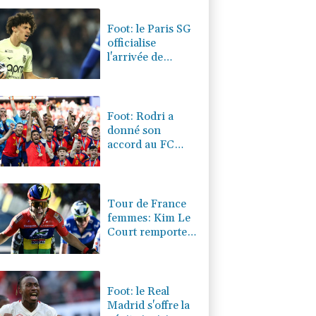
0.32%
4325.44
€
Foot: le Paris SG
officialise
l'arrivée de
Maghnès
Akliouche en
provenance de
Monaco
Foot: Rodri a
donné son
accord au FC
Barcelone pour
négocier avec
Manchester City
Tour de France
femmes: Kim Le
Court remporte
la 6e étape,
Marlen Reusser
reste maillot
jaune
Foot: le Real
Madrid s'offre la