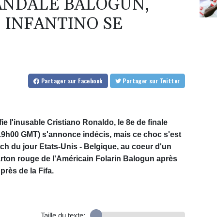
ANDALE BALOGUN,
 INFANTINO SE
Partager
sur Facebook
Partager
sur Twitter
e l'inusable Cristiano Ronaldo, le 8e de finale
 (19h00 GMT) s'annonce indécis, mais ce choc s'est
tch du jour Etats-Unis - Belgique, au coeur d'un
rton rouge de l'Américain Folarin Balogun après
rès de la Fifa.
Taille du texte: