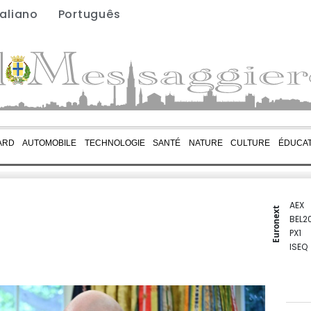
taliano
Português
ARD
AUTOMOBILE
TECHNOLOGIE
SANTÉ
NATURE
CULTURE
ÉDUCAT
AEX
Euronext
BEL2
PX1
ISEQ
OSEB
PSI2
ENTE
BIOT