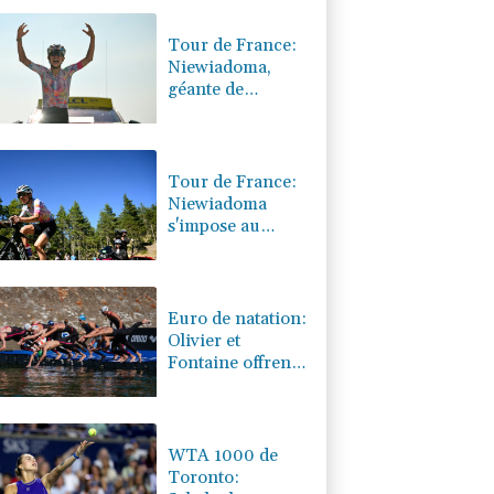
0.08%
4329.06
€
Tour de France:
Niewiadoma,
géante de
Provence
Tour de France:
Niewiadoma
s'impose au
sommet du
Ventoux et
endosse le maillot
jaune
Euro de natation:
Olivier et
Fontaine offrent
aux Bleus deux
médailles en eau
libre
WTA 1000 de
Toronto: