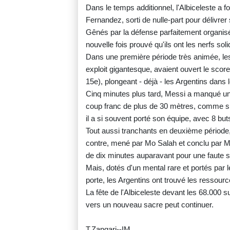
Dans le temps additionnel, l'Albiceleste a 
Fernandez, sorti de nulle-part pour délivrer
Gênés par la défense parfaitement organis
nouvelle fois prouvé qu'ils ont les nerfs sol
Dans une première période très animée, les
exploit gigantesque, avaient ouvert le score
15e), plongeant - déjà - les Argentins dans 
Cinq minutes plus tard, Messi a manqué un 
coup franc de plus de 30 mètres, comme si l
il a si souvent porté son équipe, avec 8 buts
Tout aussi tranchants en deuxième période
contre, mené par Mo Salah et conclu par Mo
de dix minutes auparavant pour une faute sif
Mais, dotés d'un mental rare et portés par le 
porte, les Argentins ont trouvé les ressour
La fête de l'Albiceleste devant les 68.000 s
vers un nouveau sacre peut continuer.
T.Zangari--IM