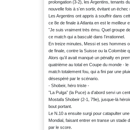
prolongation (3-2), les Argentins, tenants du
nouvelle fois à s'en sortir, évitant un échec 
Les Argentins ont appris à souffrir dans cett
ce 8e de finale à Atlanta en est le meilleur
"Je suis vraiment très ému. Quel groupe de 
ce match qui a basculé dans l'irrationnel.
En treize minutes, Messi et ses hommes on
de finale, contre la Suisse ou la Colombie q
Alors qu'il avait manqué un pénalty en prem
quatrième au total en Coupe du monde - le 
match totalement fou, qui a fini par une plu
désespéré par le scénario.
- Shobeir, héro triste -
"La Pulga" (la Puce) a d'abord servi un cen
Mostafa Shobeir (2-1, 79e), jusque-là héroï
bout portant.
Le N.10 a ensuite surgi pour catapulter une
Mondial, faisant entrer en transe un stade d
par le score.