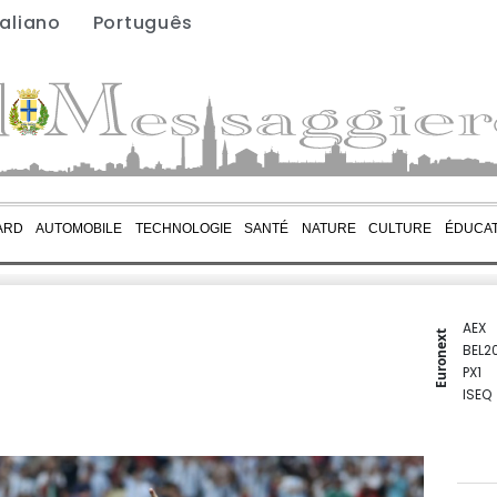
taliano
Português
ARD
AUTOMOBILE
TECHNOLOGIE
SANTÉ
NATURE
CULTURE
ÉDUCAT
AEX
Euronext
BEL2
PX1
ISEQ
OSEB
PSI2
ENTE
BIOT