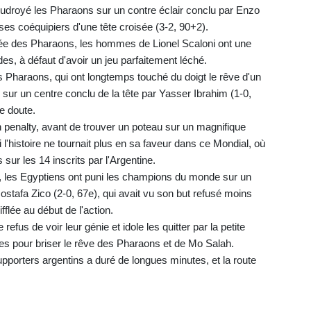
foudroyé les Pharaons sur un contre éclair conclu par Enzo
 ses coéquipiers d'une tête croisée (3-2, 90+2).
ée des Pharaons, les hommes de Lionel Scaloni ont une
ides, à défaut d'avoir un jeu parfaitement léché.
 Pharaons, qui ont longtemps touché du doigt le rêve d'un
 sur un centre conclu de la tête par Yasser Ibrahim (1-0,
le doute.
penalty, avant de trouver un poteau sur un magnifique
'histoire ne tournait plus en sa faveur dans ce Mondial, où
 sur les 14 inscrits par l'Argentine.
, les Egyptiens ont puni les champions du monde sur un
stafa Zico (2-0, 67e), qui avait vu son but refusé moins
flée au début de l'action.
refus de voir leur génie et idole les quitter par la petite
ces pour briser le rêve des Pharaons et de Mo Salah.
upporters argentins a duré de longues minutes, et la route