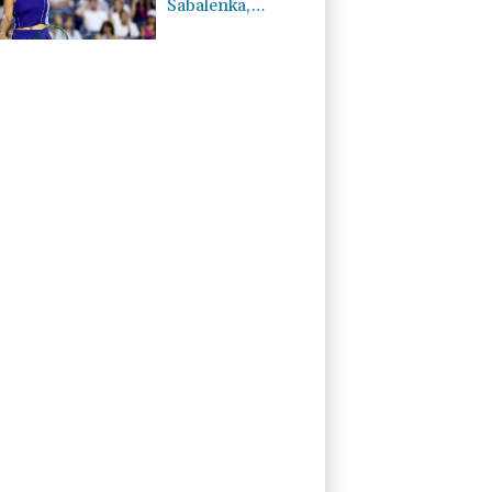
Sabalenka,
Pegula et Swiatek
en contrôle vers
les 8es de finale