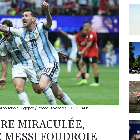
N150
i foudroie l'Egypte / Photo: Thomas COEX - AFP
RE MIRACULÉE,
E MESSI FOUDROIE