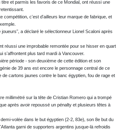
 titre et parmis les favoris de ce Mondial, ont réussi une
retentissant.
e compétition, c'est d'ailleurs leur marque de fabrique, et
 exemple.
joueurs", a déclaré le sélectionneur Lionel Scaloni après
t réussi une improbable remontée pour se hisser en quart
ui s'affrontent plus tard mardi à Vancouver.
ière période - son deuxième de cette édition et son
génie de 39 ans est encore le personnage central de ce
ie de cartons jaunes contre le banc égyptien, fou de rage et
tre millimétré sur la tête de Cristian Romero qui a trompé
que après avoir repoussé un pénalty et plusieurs têtes à
 demi-volée dans le but égyptien (2-2, 83e), son 8e but du
'Atlanta garni de supporters argentins jusque-là refroidis