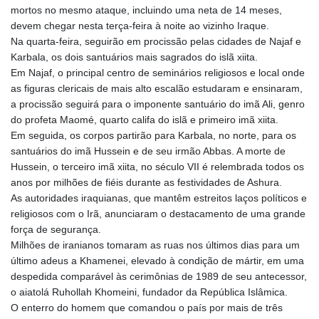
mortos no mesmo ataque, incluindo uma neta de 14 meses,
devem chegar nesta terça-feira à noite ao vizinho Iraque.
Na quarta-feira, seguirão em procissão pelas cidades de Najaf e
Karbala, os dois santuários mais sagrados do islã xiita.
Em Najaf, o principal centro de seminários religiosos e local onde
as figuras clericais de mais alto escalão estudaram e ensinaram,
a procissão seguirá para o imponente santuário do imã Ali, genro
do profeta Maomé, quarto califa do islã e primeiro imã xiita.
Em seguida, os corpos partirão para Karbala, no norte, para os
santuários do imã Hussein e de seu irmão Abbas. A morte de
Hussein, o terceiro imã xiita, no século VII é relembrada todos os
anos por milhões de fiéis durante as festividades de Ashura.
As autoridades iraquianas, que mantêm estreitos laços políticos e
religiosos com o Irã, anunciaram o destacamento de uma grande
força de segurança.
Milhões de iranianos tomaram as ruas nos últimos dias para um
último adeus a Khamenei, elevado à condição de mártir, em uma
despedida comparável às cerimônias de 1989 de seu antecessor,
o aiatolá Ruhollah Khomeini, fundador da República Islâmica.
O enterro do homem que comandou o país por mais de três