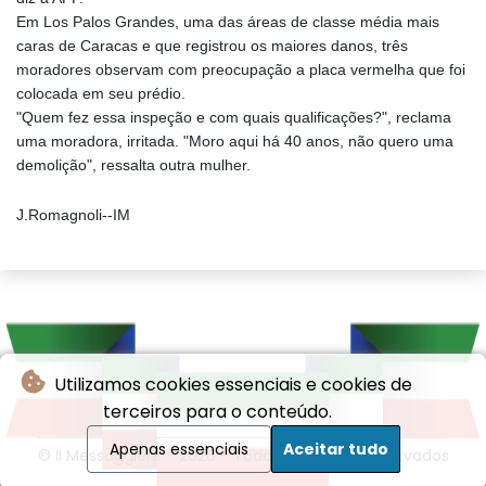
Em Los Palos Grandes, uma das áreas de classe média mais
caras de Caracas e que registrou os maiores danos, três
moradores observam com preocupação a placa vermelha que foi
colocada em seu prédio.
"Quem fez essa inspeção e com quais qualificações?", reclama
uma moradora, irritada. "Moro aqui há 40 anos, não quero uma
demolição", ressalta outra mulher.
J.Romagnoli--IM
Utilizamos cookies essenciais e cookies de
terceiros para o conteúdo.
Apenas essenciais
Aceitar tudo
© Il Messaggiere - 2026 - Todos os direitos reservados