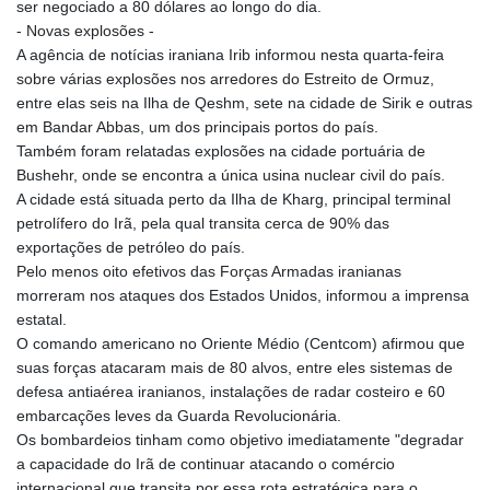
ser negociado a 80 dólares ao longo do dia.
- Novas explosões -
A agência de notícias iraniana Irib informou nesta quarta-feira
sobre várias explosões nos arredores do Estreito de Ormuz,
entre elas seis na Ilha de Qeshm, sete na cidade de Sirik e outras
em Bandar Abbas, um dos principais portos do país.
Também foram relatadas explosões na cidade portuária de
Bushehr, onde se encontra a única usina nuclear civil do país.
A cidade está situada perto da Ilha de Kharg, principal terminal
petrolífero do Irã, pela qual transita cerca de 90% das
exportações de petróleo do país.
Pelo menos oito efetivos das Forças Armadas iranianas
morreram nos ataques dos Estados Unidos, informou a imprensa
estatal.
O comando americano no Oriente Médio (Centcom) afirmou que
suas forças atacaram mais de 80 alvos, entre eles sistemas de
defesa antiaérea iranianos, instalações de radar costeiro e 60
embarcações leves da Guarda Revolucionária.
Os bombardeios tinham como objetivo imediatamente "degradar
a capacidade do Irã de continuar atacando o comércio
internacional que transita por essa rota estratégica para o