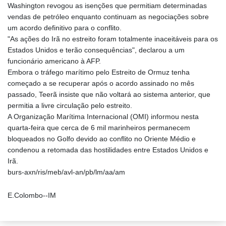
Washington revogou as isenções que permitiam determinadas
vendas de petróleo enquanto continuam as negociações sobre
um acordo definitivo para o conflito.
"As ações do Irã no estreito foram totalmente inaceitáveis para os
Estados Unidos e terão consequências", declarou a um
funcionário americano à AFP.
Embora o tráfego marítimo pelo Estreito de Ormuz tenha
começado a se recuperar após o acordo assinado no mês
passado, Teerã insiste que não voltará ao sistema anterior, que
permitia a livre circulação pelo estreito.
A Organização Marítima Internacional (OMI) informou nesta
quarta-feira que cerca de 6 mil marinheiros permanecem
bloqueados no Golfo devido ao conflito no Oriente Médio e
condenou a retomada das hostilidades entre Estados Unidos e
Irã.
burs-axn/ris/meb/avl-an/pb/lm/aa/am
E.Colombo--IM