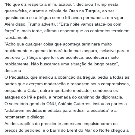
"No que diz respeito a mim, acabou", declarou Trump nesta
quarta-feira, durante a cúpula da Otan na Turquia, ao ser
questionado se a trégua com o Irã ainda permanecia em vigor.
Além disso, Trump advertiu: "Esta noite vamos atacá-los com
força" e, mais tarde, afirmou esperar que os confrontos terminem
rapidamente.
"Acho que qualquer coisa que aconteça terminará muito
rapidamente e apenas tornará tudo mais seguro, inclusive para o
petróleo (...) Seja o que for que aconteça, acontecerá muito
rapidamente. Não buscamos uma situação de longo prazo",
declarou.
O Paquistão, que mediou a obtenção da trégua, pediu a todas as
partes que exerçam moderação e respeitem seus compromissos,
enquanto o Catar, outro importante mediador, condenou os
ataques do Irã e pediu a retomada do caminho da diplomacia.
O secretário-geral da ONU, António Guterres, instou as partes a
"adotarem medidas imediatas para reduzir a escalada" e a
retomarem o diálogo.
As declarações do presidente americano impulsionaram os
preços do petróleo, e o barril do Brent do Mar do Norte chegou a