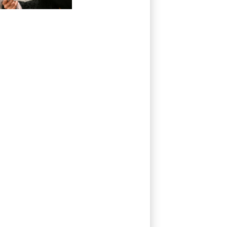
afirmações de
Trump sobre a
economia