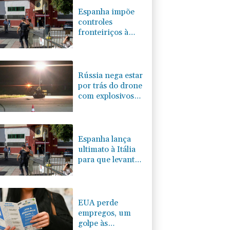
Espanha impõe
controles
fronteiriços à
Itália em meio a
crise migratória
Rússia nega estar
por trás do drone
com explosivos
encontrado em
aeroporto alemão
Espanha lança
ultimato à Itália
para que levante
controles
fronteiriços
EUA perde
empregos, um
golpe às