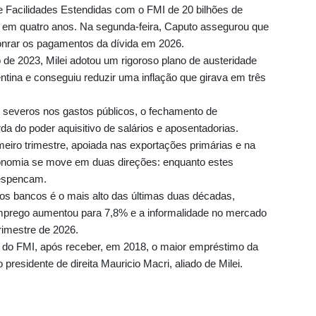
 Facilidades Estendidas com o FMI de 20 bilhões de
 em quatro anos. Na segunda-feira, Caputo assegurou que
honrar os pagamentos da dívida em 2026.
e 2023, Milei adotou um rigoroso plano de austeridade
gentina e conseguiu reduzir uma inflação que girava em três
.
s severos nos gastos públicos, o fechamento de
da do poder aquisitivo de salários e aposentadorias.
eiro trimestre, apoiada nas exportações primárias e na
economia se move em duas direções: enquanto estes
despencam.
 os bancos é o mais alto das últimas duas décadas,
prego aumentou para 7,8% e a informalidade no mercado
rimestre de 2026.
r do FMI, após receber, em 2018, o maior empréstimo da
presidente de direita Mauricio Macri, aliado de Milei.