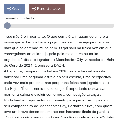
Ouvir
Pare de ouvir
Tamanho do texto:
"Isso não é o importante. O que conta é a imagem do time e a
nossa garra. Lemos bem o jogo. Eles são uma equipe ofensiva,
mas que se defende muito bem. O gol saiu na única vez em que
conseguimos articular a jogada pelo meio, e estou muito
orgulhoso", disse o jogador do Manchester City, vencedor da Bola
de Ouro de 2024, à emissora DAZN.
A Espanha, campeã mundial em 2010, está a três vitórias de
adicionar uma segunda estrela ao seu escudo, uma perspectiva
cada vez mais presente nas perguntas feitas aos jogadores de
'La Roja': "É um torneio muito longo. É importante descansar,
manter a calma e evoluir conforme a competição avança".
Rodri também aproveitou o momento para pedir desculpas ao
seu companheiro de Manchester City, Bernardo Silva, com quem
teve um breve desentendimento nos instantes finais da partida:
"A primeira coisa que quero fazer é pedir desculpas, pois não lidei