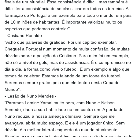
finais de um Mundial. Essa consistência é difícil, mas também é
difícil ter a consistência de se classificar em todos os torneios. A
formação de Portugal é um exemplo para todo o mundo, um país
de 10 milhões de habitantes. É importante valorizar muito os
aspectos que podemos controlar".
- Cristiano Ronaldo -
"Acho que palavras de gratidão. Foi um capitão exemplar.
Cheguei a Portugal num momento de muita confusão, de muitas
dúvidas sobre a posição do Cristiano. Para mim foi um exemplo,
não só a nível de gols, mas de assistências. É o compromisso no
dia a dia, a forma como vive o futebol. É um exemplo e algo que
temos de celebrar. Estamos falando de um ícone do futebol.
Seremos sempre gratos pelo que ele tentou nesta Copa do
Mundo".
- Lesão de Nuno Mendes -
"Paramos Lamine Yamal muito bem, com Nuno e Nelson
Semedo, dada a sua habilidade no um contra um. A perda do
Nuno reduziu a nossa ameaça ofensiva. Sempre que ele
avançava, abria muito espaço. E ele é um jogador único. Sem
dúvida, é o melhor lateral-esquerdo do mundo atualmente.
Alguém assim é insubstituível. Foi uma pena não termos chegado