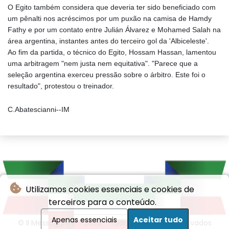
O Egito também considera que deveria ter sido beneficiado com
um pênalti nos acréscimos por um puxão na camisa de Hamdy
Fathy e por um contato entre Julián Álvarez e Mohamed Salah na
área argentina, instantes antes do terceiro gol da 'Albiceleste'.
Ao fim da partida, o técnico do Egito, Hossam Hassan, lamentou
uma arbitragem "nem justa nem equitativa". "Parece que a
seleção argentina exerceu pressão sobre o árbitro. Este foi o
resultado", protestou o treinador.
C.Abatescianni--IM
Utilizamos cookies essenciais e cookies de
terceiros para o conteúdo.
Apenas essenciais
Aceitar tudo
© Il Messaggiere - 2026 - Todos os direitos reservados