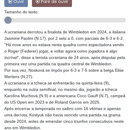
Ouvir
Pare de ouvir
Tamanho do texto:
A ucraniana derrotou a finalista de Wimbledon em 2024, a italiana
Jasmine Paolini (N.17), por 2 sets a 0, com parciais de 6-3 e 6-2.
"Há nove anos eu estava nesta quadra como espectadora vendo
o Roger (Federer) jogar, e voltar agora como jogadora é algo
incrível", disse a tenista ucraniana de 24 anos, após disputar pela
primeira vez uma partida na quadra central de Wimbledon.
Por sua vez, Nosková se impôs por 6-3 e 7-5 sobre a belga Elise
Mertens (N.27).
A ucraniana e a tcheca se enfrentarão na quinta-feira (9),
enquanto na outra semifinal, no mesmo dia, jogarão a tcheca
Karolína Muchová (N.9) e a americana Coco Gauff (N.7), campeã
do US Open em 2023 e de Roland Garros em 2025.
Após encerrar a temporada no saibro com 16 vitórias e apenas
uma derrota, Kostyuk não havia vencido uma partida na grama
desde 2024, antes de emendar cinco triunfos consecutivos neste
ano em Wimbledon.