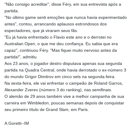
"Não consigo acreditar", disse Féry, em sua entrevista após a
partida.
"No último game senti emoções que nunca havia experimentado
antes", contou, arrancando aplausos estrondosos dos
espectadores, que já viraram seus fãs.
"Eu já havia enfrentado o Flavio este ano e o derrotei no
Australian Open, o que me deu confiança. Eu sabia que era
capaz", continuou Féry. "Mas fiquei muito nervoso antes da
partida!", admitiu.
Aos 23 anos, o jogador destro disputava apenas sua segunda
partida na Quadra Central, onde havia derrotado o ex-número 3
do mundo Grigor Dimitrov em cinco sets na segunda-feira.
Na sexta-feira, ele vai enfrentar o campeão de Roland Garros,
Alexander Zverev (número 3 do ranking), nas semifinais.
O alemão de 29 anos também vive a melhor campanha de sua
carreira em Wimbledon, poucas semanas depois de conquistar
seu primeiro título de Grand Slam, em Paris.
A.Goretti--IM