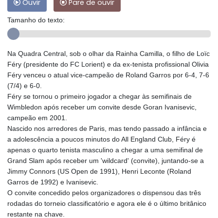
Ouvir
Pare de ouvir
Tamanho do texto:
Na Quadra Central, sob o olhar da Rainha Camilla, o filho de Loïc
Féry (presidente do FC Lorient) e da ex-tenista profissional Olivia
Féry venceu o atual vice-campeão de Roland Garros por 6-4, 7-6
(7/4) e 6-0.
Féry se tornou o primeiro jogador a chegar às semifinais de
Wimbledon após receber um convite desde Goran Ivanisevic,
campeão em 2001.
Nascido nos arredores de Paris, mas tendo passado a infância e
a adolescência a poucos minutos do All England Club, Féry é
apenas o quarto tenista masculino a chegar a uma semifinal de
Grand Slam após receber um 'wildcard' (convite), juntando-se a
Jimmy Connors (US Open de 1991), Henri Leconte (Roland
Garros de 1992) e Ivanisevic.
O convite concedido pelos organizadores o dispensou das três
rodadas do torneio classificatório e agora ele é o último britânico
restante na chave.