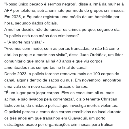
"Nosso único pecado é sermos negros", disse a irmã da mulher à
AFP por telefone, sob anonimato por medo de grupos criminosos.
Em 2025, o Equador registrou uma média de um homicídio por
hora, segundo dados oficiais.
A mulher decidiu não denunciar os crimes porque, segundo ela,
"a polícia está nas mãos dos criminosos".
- "A morte nos visita" -
"Vivemos com medo, com as portas trancadas, e não há como
abri-las porque a morte nos visita", disse Juan Ordóñez, um líder
comunitário que mora ali há 40 anos e que viu corpos
amontoados nas comportas no final do canal.
Desde 2023, a polícia forense removeu mais de 100 corpos do
canal, alguns dentro de sacos ou nus. Em novembro, encontrou
uma vala com nove cabeças, braços e torsos.
"É um lugar para jogar corpos. Eles os executam ali ou mais
acima, e são levados pela correnteza", diz o tenente Christian
Echeverría, da unidade policial que investiga mortes violentas.
O policial perdeu a conta dos corpos recolhidos no local durante
os três anos em que trabalhou em Guayaquil, um porto
estratégico usado por organizações criminosas para traficar