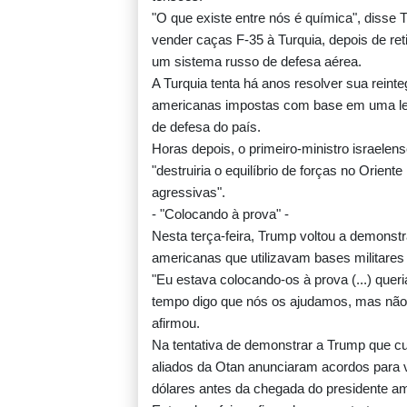
"O que existe entre nós é química", disse
vender caças F-35 à Turquia, depois de re
um sistema russo de defesa aérea.
A Turquia tenta há anos resolver sua rein
americanas impostas com base em uma lei q
de defesa do país.
Horas depois, o primeiro-ministro israele
"destruiria o equilíbrio de forças no Orien
agressivas".
- "Colocando à prova" -
Nesta terça-feira, Trump voltou a demonstr
americanas que utilizavam bases militares n
"Eu estava colocando-os à prova (...) quer
tempo digo que nós os ajudamos, mas não 
afirmou.
Na tentativa de demonstrar a Trump que 
aliados da Otan anunciaram acordos para 
dólares antes da chegada do presidente a