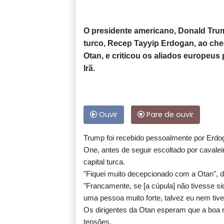
O presidente americano, Donald Trum
turco, Recep Tayyip Erdogan, ao cheg
Otan, e criticou os aliados europeus
Irã.
Ouvir
Pare de ouvir
Trump foi recebido pessoalmente por Erdog
One, antes de seguir escoltado por cavale
capital turca.
"Fiquei muito decepcionado com a Otan", d
"Francamente, se [a cúpula] não tivesse si
uma pessoa muito forte, talvez eu nem tive
Os dirigentes da Otan esperam que a boa r
tensões.