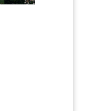
obra de salão de
baile