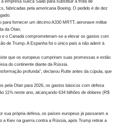
 a empresa sueca Saab para substituir a frota de
s, fabricadas pela americana Boeing. O pedido é de dez
lgado.
o para fornecer um décimo A330 MRTT, aeronave militar
ota da Otan.
 e o Canadá comprometeram-se a elevar os gastos com
ão de Trump. A Espanha foi o único país a não aderir à
insiste que os europeus cumpriram suas promessas e estão
esa do continente diante da Rússia.
sformação profunda", declarou Rutte antes da cúpula, que
s pela Otan para 2026, os gastos básicos com defesa
o 11% neste ano, alcançando 634 bilhões de dólares (R$
r sua própria defesa, os países europeus já passaram a
 a Kiev na guerra contra a Rússia, após Trump retirar a