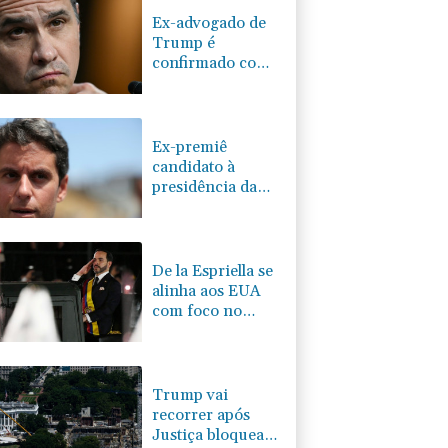
Ex-advogado de
Trump é
confirmado como
procurador-geral
dos EUA
Ex-premiê
candidato à
presidência da
França denuncia
suspeita de
interferência
russa
De la Espriella se
alinha aos EUA
com foco no
'narcoterrorismo'
Trump vai
recorrer após
Justiça bloquear