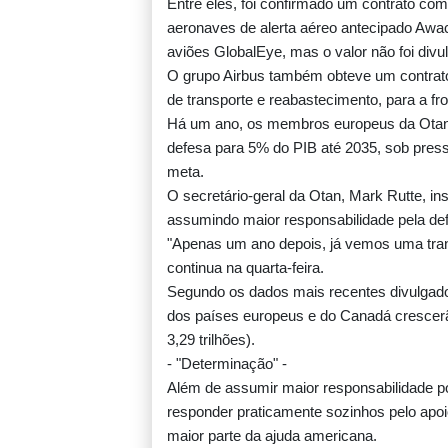
Entre eles, foi confirmado um contrato com
aeronaves de alerta aéreo antecipado Awac
aviões GlobalEye, mas o valor não foi divu
O grupo Airbus também obteve um contrat
de transporte e reabastecimento, para a fr
Há um ano, os membros europeus da Otan
defesa para 5% do PIB até 2035, sob press
meta.
O secretário-geral da Otan, Mark Rutte, 
assumindo maior responsabilidade pela def
"Apenas um ano depois, já vemos uma tran
continua na quarta-feira.
Segundo os dados mais recentes divulgado
dos países europeus e do Canadá crescerã
3,29 trilhões).
- "Determinação" -
Além de assumir maior responsabilidade po
responder praticamente sozinhos pelo apoio
maior parte da ajuda americana.