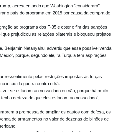
 Trump, acrescentando que Washington "considerará"
tirar o país do programa em 2019 por causa da compra de
tegração ao programa dos F-35 e obter o fim das sanções
ue prejudicou as relações bilaterais e bloqueou projetos
nse, Benjamin Netanyahu, advertiu que essa possível venda
te Médio", porque, segundo ele, "a Turquia tem aspirações
ar ressentimento pelas restrições impostas às forças
o início da guerra contra o Irã.
ia ver se estariam ao nosso lado ou não, porque há muito
tenho certeza de que eles estariam ao nosso lado",
cumprem a promessa de ampliar os gastos com defesa, os
venda de armamentos no valor de dezenas de bilhões de
mericano.