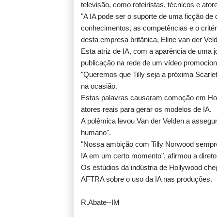
televisão, como roteiristas, técnicos e ator
"A IA pode ser o suporte de uma ficção de 
conhecimentos, as competências e o critéri
desta empresa britânica, Eline van der Ve
Esta atriz de IA, com a aparência de uma
publicação na rede de um vídeo promociona
"Queremos que Tilly seja a próxima Scarle
na ocasião.
Estas palavras causaram comoção em Holl
atores reais para gerar os modelos de IA.
A polêmica levou Van der Velden a assegur
humano".
"Nossa ambição com Tilly Norwood sempre f
IA em um certo momento", afirmou a diretor
Os estúdios da indústria de Hollywood ch
AFTRA sobre o uso da IA nas produções.
R.Abate--IM