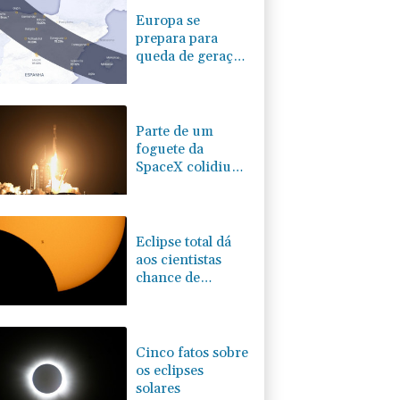
Europa se
prepara para
queda de geração
de energia
durante eclipse
Parte de um
foguete da
SpaceX colidiu
com a Lua,
segundo
cientistas
Eclipse total dá
aos cientistas
chance de
investigar
mistérios do Sol
Cinco fatos sobre
os eclipses
solares