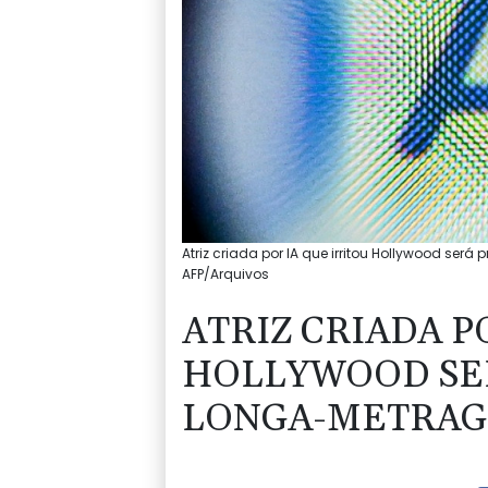
Atriz criada por IA que irritou Hollywood será
AFP/Arquivos
ATRIZ CRIADA P
HOLLYWOOD SE
LONGA-METRA