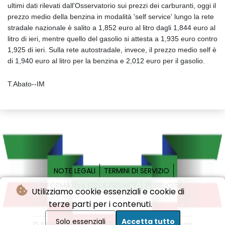
ultimi dati rilevati dall'Osservatorio sui prezzi dei carburanti, oggi il
prezzo medio della benzina in modalità 'self service' lungo la rete
stradale nazionale è salito a 1,852 euro al litro dagli 1,844 euro al
litro di ieri, mentre quello del gasolio si attesta a 1,935 euro contro
1,925 di ieri. Sulla rete autostradale, invece, il prezzo medio self è
di 1,940 euro al litro per la benzina e 2,012 euro per il gasolio.
T.Abato--IM
NOTE LEGALI
TERMINI DI SERVIZIO
INFORMATIVA SULLA PRIVACY
PUBBLICITÀ
Utilizziamo cookie essenziali e cookie di
terze parti per i contenuti.
Solo essenziali
Accetta tutto
© Il Messaggiere - 2026 - Tutti i diritti riservati