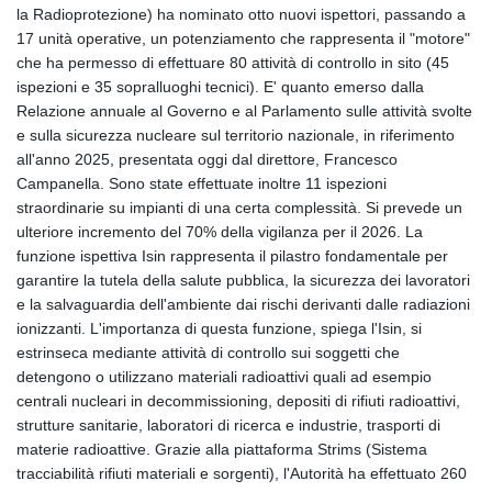
la Radioprotezione) ha nominato otto nuovi ispettori, passando a
17 unità operative, un potenziamento che rappresenta il "motore"
che ha permesso di effettuare 80 attività di controllo in sito (45
ispezioni e 35 sopralluoghi tecnici). E' quanto emerso dalla
Relazione annuale al Governo e al Parlamento sulle attività svolte
e sulla sicurezza nucleare sul territorio nazionale, in riferimento
all'anno 2025, presentata oggi dal direttore, Francesco
Campanella. Sono state effettuate inoltre 11 ispezioni
straordinarie su impianti di una certa complessità. Si prevede un
ulteriore incremento del 70% della vigilanza per il 2026. La
funzione ispettiva Isin rappresenta il pilastro fondamentale per
garantire la tutela della salute pubblica, la sicurezza dei lavoratori
e la salvaguardia dell'ambiente dai rischi derivanti dalle radiazioni
ionizzanti. L'importanza di questa funzione, spiega l'Isin, si
estrinseca mediante attività di controllo sui soggetti che
detengono o utilizzano materiali radioattivi quali ad esempio
centrali nucleari in decommissioning, depositi di rifiuti radioattivi,
strutture sanitarie, laboratori di ricerca e industrie, trasporti di
materie radioattive. Grazie alla piattaforma Strims (Sistema
tracciabilità rifiuti materiali e sorgenti), l'Autorità ha effettuato 260