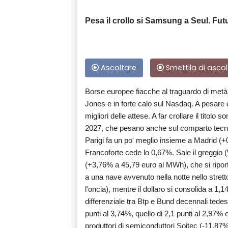
Pesa il crollo si Samsung a Seul. Fut
Ascoltare
Smettila di ascol
Borse europee fiacche al traguardo di metà 
Jones e in forte calo sul Nasdaq. A pesare è
migliori delle attese. A far crollare il titolo 
2027, che pesano anche sul comparto tecnol
Parigi fa un po' meglio insieme a Madrid 
Francoforte cede lo 0,67%. Sale il greggio (W
(+3,76% a 45,79 euro al MWh), che si riport
a una nave avvenuto nella notte nello strett
l'oncia), mentre il dollaro si consolida a 1,14
differenziale tra Btp e Bund decennali tedes
punti al 3,74%, quello di 2,1 punti al 2,97% 
produttori di semiconduttori Soitec (-11,87