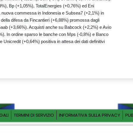
39%), Bp (+1,05%), TotalEnergies (+0,76%) ed Eni
a nuova commessa in Indonesia e Subsea7 (+2,1%) in
li della difesa da Fincantieri (+6,88%) promossa dagli
a Saab (+3,66%). Acquisti anche su Babcock (+2,2%) e Avio
%). In ordine sparso le banche con Mps (-0,8%) e Banco
Unicredit (+0,64%) positiva in attesa dei dati definitivi
GALI
TERMINI DI SERVIZIO
INFORMATIVA SULLA PRIVACY
PUB