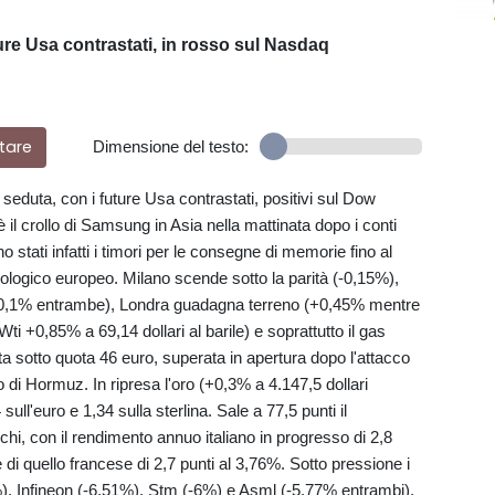
ure Usa contrastati, in rosso sul Nasdaq
tare
Dimensione del testo:
seduta, con i future Usa contrastati, positivi sul Dow
 il crollo di Samsung in Asia nella mattinata dopo i conti
sono stati infatti i timori per le consegne di memorie fino al
ogico europeo. Milano scende sotto la parità (-0,15%),
(+0,1% entrambe), Londra guadagna terreno (+0,45% mentre
ti +0,85% a 69,14 dollari al barile) e soprattutto il gas
a sotto quota 46 euro, superata in apertura dopo l'attacco
o di Hormuz. In ripresa l'oro (+0,3% a 4.147,5 dollari
 sull'euro e 1,34 sulla sterlina. Sale a 77,5 punti il
chi, con il rendimento annuo italiano in progresso di 2,8
e di quello francese di 2,7 punti al 3,76%. Sotto pressione i
%), Infineon (-6,51%), Stm (-6%) e Asml (-5,77% entrambi).