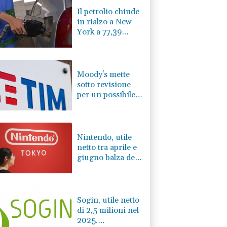
Il petrolio chiude
in rialzo a New
York a 77,39
dollari al barile
Moody's mette
sotto revisione
per un possibile
miglioramento i
rating di Tim
Nintendo, utile
netto tra aprile e
giugno balza del
53% a 810
milioni di euro
Sogin, utile netto
di 2,5 milioni nel
2025.