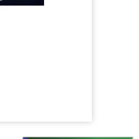
ispezione sui
Boeing 737 Max