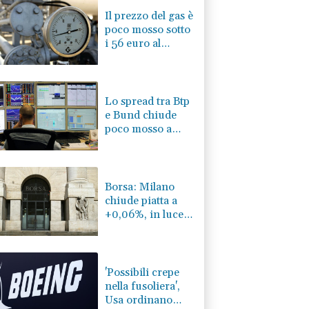
Il prezzo del gas è
poco mosso sotto
i 56 euro al
megawattora
Lo spread tra Btp
e Bund chiude
poco mosso a
ridosso dei 77
punti base
Borsa: Milano
chiude piatta a
+0,06%, in luce
Stm
'Possibili crepe
nella fusoliera',
Usa ordinano