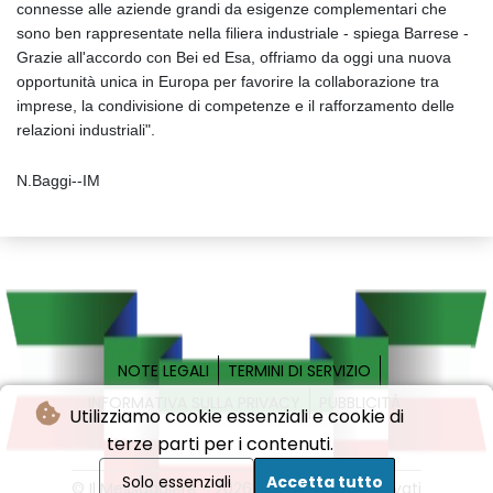
connesse alle aziende grandi da esigenze complementari che
sono ben rappresentate nella filiera industriale - spiega Barrese -
Grazie all'accordo con Bei ed Esa, offriamo da oggi una nuova
opportunità unica in Europa per favorire la collaborazione tra
imprese, la condivisione di competenze e il rafforzamento delle
relazioni industriali".
N.Baggi--IM
NOTE LEGALI
TERMINI DI SERVIZIO
INFORMATIVA SULLA PRIVACY
PUBBLICITÀ
Utilizziamo cookie essenziali e cookie di
terze parti per i contenuti.
Solo essenziali
Accetta tutto
© Il Messaggiere - 2026 - Tutti i diritti riservati