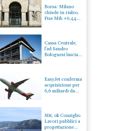
Borsa: Milano
chiude in rialzo,
Ftse Mib +0,44%.
Toccato record
oltre 54mila
punti
Cassa Centrale,
l'ad Sandro
Bolognesi lascia,
uscita concordata
con il cda
EasyJet conferma
acquisizione per
6,6 miliardi da
parte di fondo
Apollo
Mit, ok Consiglio
Lavori pubblici a
progettazione