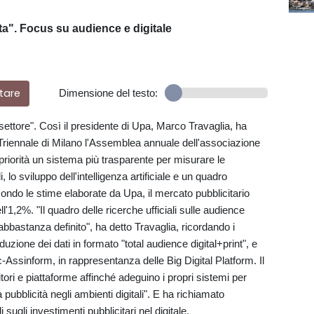
lta". Focus su audience e digitale
tare
Dimensione del testo:
 settore". Così il presidente di Upa, Marco Travaglia, ha
a Triennale di Milano l'Assemblea annuale dell'associazione
le priorità un sistema più trasparente per misurare le
, lo sviluppo dell'intelligenza artificiale e un quadro
ndo le stime elaborate da Upa, il mercato pubblicitario
l'1,2%. "Il quadro delle ricerche ufficiali sulle audience
 abbastanza definito", ha detto Travaglia, ricordando i
zione dei dati in formato "total audience digital+print", e
-Assinform, in rappresentanza delle Big Digital Platform. Il
tori e piattaforme affinché adeguino i propri sistemi per
 pubblicità negli ambienti digitali". E ha richiamato
 sugli investimenti pubblicitari nel digitale.