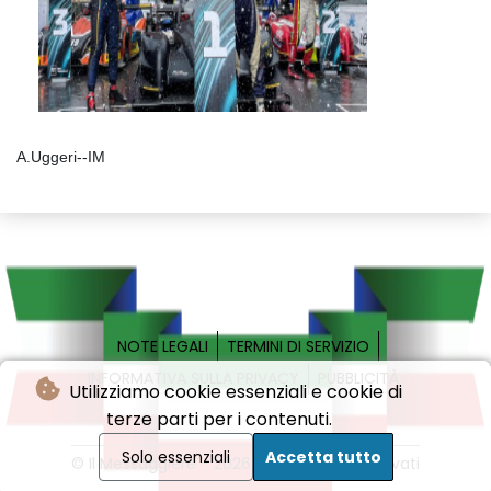
A.Uggeri--IM
NOTE LEGALI
TERMINI DI SERVIZIO
INFORMATIVA SULLA PRIVACY
PUBBLICITÀ
Utilizziamo cookie essenziali e cookie di
terze parti per i contenuti.
Solo essenziali
Accetta tutto
© Il Messaggiere - 2026 - Tutti i diritti riservati