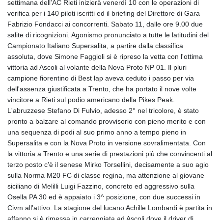
settimana dell'AC Rieti inizierà venerdì 10 con le operazioni di
verifica per i 140 piloti iscritti ed il briefing del Direttore di Gara
Fabrizio Fondacci ai concorrenti. Sabato 11, dalle ore 9.00 due
salite di ricognizioni. Agonismo pronunciato a tutte le latitudini del
Campionato Italiano Supersalita, a partire dalla classifica
assoluta, dove Simone Faggioli si è ripreso la vetta con l'ottima
vittoria ad Ascoli al volante della Nova Proto NP 01. Il pluri
campione fiorentino di Best lap aveva ceduto i passo per via
dell'assenza giustificata a Trento, che ha portato il nove volte
vincitore a Rieti sul podio americano della Pikes Peak.
L'abruzzese Stefano Di Fulvio, adesso 2° nel tricolore, è stato
pronto a balzare al comando provvisorio con pieno merito e con
una sequenza di podi al suo primo anno a tempo pieno in
Supersalita e con la Nova Proto in versione sovralimentata. Con
la vittoria a Trento e una serie di prestazioni più che convincenti al
terzo posto c'è il senese Mirko Torsellini, decisamente a suo agio
sulla Norma M20 FC di classe regina, ma attenzione al giovane
siciliano di Melilli Luigi Fazzino, concreto ed aggressivo sulla
Osella PA 30 ed è appaiato i 3^ posizione, con due successi in
Civm all'attivo. La stagione del lucano Achille Lombardi è partita in
affanno si è rimessa in carreggiata ad Ascoli dove il driver di