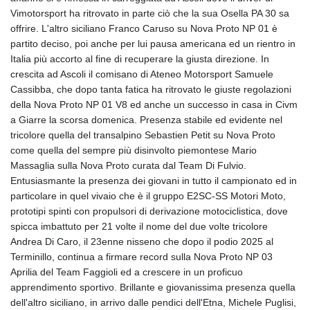
Vimotorsport ha ritrovato in parte ciò che la sua Osella PA 30 sa
offrire. L'altro siciliano Franco Caruso su Nova Proto NP 01 è
partito deciso, poi anche per lui pausa americana ed un rientro in
Italia più accorto al fine di recuperare la giusta direzione. In
crescita ad Ascoli il comisano di Ateneo Motorsport Samuele
Cassibba, che dopo tanta fatica ha ritrovato le giuste regolazioni
della Nova Proto NP 01 V8 ed anche un successo in casa in Civm
a Giarre la scorsa domenica. Presenza stabile ed evidente nel
tricolore quella del transalpino Sebastien Petit su Nova Proto
come quella del sempre più disinvolto piemontese Mario
Massaglia sulla Nova Proto curata dal Team Di Fulvio.
Entusiasmante la presenza dei giovani in tutto il campionato ed in
particolare in quel vivaio che è il gruppo E2SC-SS Motori Moto,
prototipi spinti con propulsori di derivazione motociclistica, dove
spicca imbattuto per 21 volte il nome del due volte tricolore
Andrea Di Caro, il 23enne nisseno che dopo il podio 2025 al
Terminillo, continua a firmare record sulla Nova Proto NP 03
Aprilia del Team Faggioli ed a crescere in un proficuo
apprendimento sportivo. Brillante e giovanissima presenza quella
dell'altro siciliano, in arrivo dalle pendici dell'Etna, Michele Puglisi,