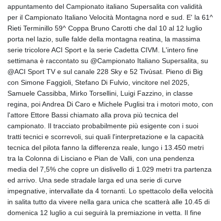
appuntamento del Campionato italiano Supersalita con validità
per il Campionato Italiano Velocità Montagna nord e sud. E' la 61^
Rieti Terminillo 59^ Coppa Bruno Carotti che dal 10 al 12 luglio
porta nel lazio, sulle falde della montagna reatina, la massima
serie tricolore ACI Sport e la serie Cadetta CIVM. L'intero fine
settimana è raccontato su @Campionato Italiano Supersalita, su
@ACI Sport TV e sul canale 228 Sky e 52 Tivùsat. Pieno di Big
con Simone Faggioli, Stefano Di Fulvio, vincitore nel 2025,
Samuele Cassibba, Mirko Torsellini, Luigi Fazzino, in classe
regina, poi Andrea Di Caro e Michele Puglisi tra i motori moto, con
l'attore Ettore Bassi chiamato alla prova più tecnica del
campionato. Il tracciato probabilmente più esigente con i suoi
tratti tecnici e scorrevoli, sui quali l'interpretazione e la capacità
tecnica del pilota fanno la differenza reale, lungo i 13.450 metri
tra la Colonna di Lisciano e Pian de Valli, con una pendenza
media del 7,5% che copre un dislivello di 1.029 metri tra partenza
ed arrivo. Una sede stradale larga ed una serie di curve
impegnative, intervallate da 4 tornanti. Lo spettacolo della velocità
in salita tutto da vivere nella gara unica che scatterà alle 10.45 di
domenica 12 luglio a cui seguirà la premiazione in vetta. Il fine